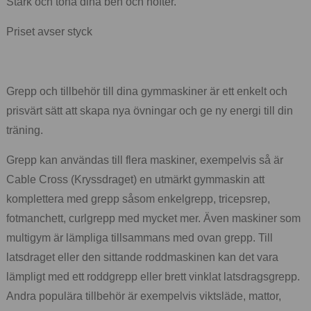
Stärk och tona dina ben och höfter.
Priset avser styck
Grepp och tillbehör till dina gymmaskiner är ett enkelt och
prisvärt sätt att skapa nya övningar och ge ny energi till din
träning.
Grepp kan användas till flera maskiner, exempelvis så är
Cable Cross (Kryssdraget) en utmärkt gymmaskin att
komplettera med grepp såsom enkelgrepp, tricepsrep,
fotmanchett, curlgrepp med mycket mer. Även maskiner som
multigym är lämpliga tillsammans med ovan grepp. Till
latsdraget eller den sittande roddmaskinen kan det vara
lämpligt med ett roddgrepp eller brett vinklat latsdragsgrepp.
Andra populära tillbehör är exempelvis viktsläde, mattor,