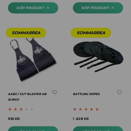
av 5
KÖP PRODUKT
KÖP PRODUKT
AAB2 / GUT BLASTER AB
BATTLING ROPES
SLINGS
Betygsatt
Betygsatt
5.00
935
KR
1 .628
KR
3.00
av 5
av 5