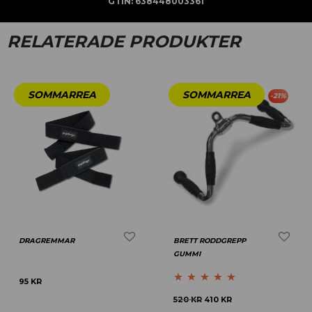
GTIN:
638448003361
RELATERADE PRODUKTER
-
21
%
DRAGREMMAR
BRETT RODDGREPP
GUMMI
95
KR
Betygsatt
5.00
520
KR
410
KR