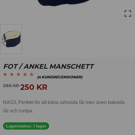
FOT / ANKEL MANSCHETT
(
4
KUNDRECENSIONER)
Betygsatt
4
4.75
av
250
KR
290
KR
5 baserat på
kundrecensioner
NAS3, Perfekt för att träna ut/insida lår men även baksida
lår och rumpa.
Lagerstatus:
I lager