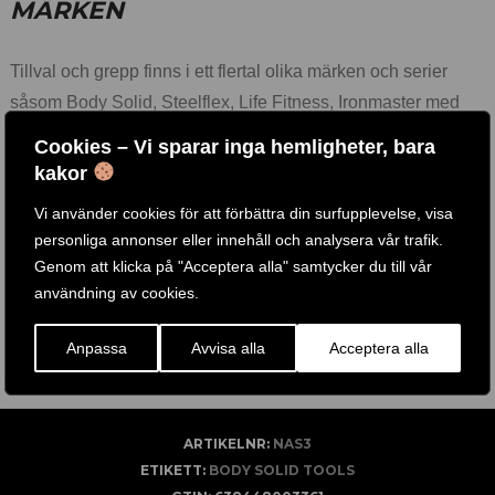
MÄRKEN
Tillval och grepp finns i ett flertal olika märken och serier
såsom Body Solid, Steelflex, Life Fitness, Ironmaster med
flera.
Cookies – Vi sparar inga hemligheter, bara
Vi erbjuder de mest prisvärda och användarvänligaste
kakor
tillbehören på marknaden och för att tillgodose de högt
Vi använder cookies för att förbättra din surfupplevelse, visa
ställda kraven från tusentals gym och hemmagym runt om i
personliga annonser eller innehåll och analysera vår trafik.
världen.
Genom att klicka på "Acceptera alla" samtycker du till vår
Flera av våra
träningsredskap
finns att testa i vår fysiks butik
användning av cookies.
i Göteborg, Välkomna!
Anpassa
Avvisa alla
Acceptera alla
ARTIKELNR:
NAS3
ETIKETT:
BODY SOLID TOOLS