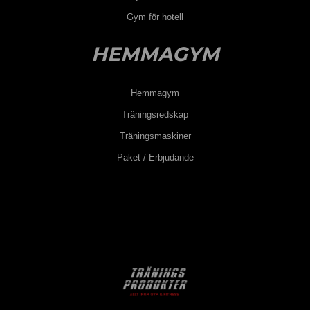
övningar. Vill du prata träning, diskutera redskap eller
Gym för hotell
bara bolla idéer , besök gärna vår butik i Fjärås där vi har
merparten av våra produkter lagerlagda. Eller slå oss en
HEMMAGYM
signal på 0300 – 43 33 00 eller maila
info@traningsprodukter.se
. Välkommen.
Hemmagym
Träningsredskap
Träningsmaskiner
Paket / Erbjudande