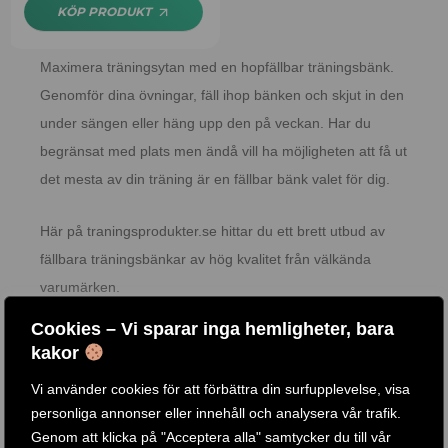
KÖP PRODUKT
Maximera träningsytan med en hopfällbar träningsbänk.
Genomför dina övningar, fäll ihop bänken och skjut in den
under sängen eller häng upp den på veckan. Har du
begränsat med plats men ändå vill ha möjligheten att få ut
det mesta av din träning är en fällbar bänk valet för dig.
Här på traningsprodukter.se hittar du ett brett utbud av
fällbara träningsbänkar av hög kvalitet från välkända
varumärken.
Cookies – Vi sparar inga hemligheter, bara
Därför ska du köpa en hopfällbar träningsbänk
kakor
En fällbar träningsbänk är ett bra alternativ för dig som vill
Vi använder cookies för att förbättra din surfupplevelse, visa
ha mer fria ytor att träna på. De flesta hopfällbara
personliga annonser eller innehåll och analysera vår trafik.
Läs mer
träningsbänkar har dessutom ställbara lägen i ryggstödet
Genom att klicka på "Acceptera alla" samtycker du till vår