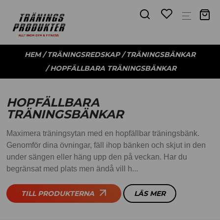
HEM
/
TRÄNINGSREDSKAP
/
TRÄNINGSBÄNKAR
/ HOPFÄLLBARA TRÄNINGSBÄNKAR
HOPFÄLLBARA
TRÄNINGSBÄNKAR
Maximera träningsytan med en hopfällbar träningsbänk.
Genomför dina övningar, fäll ihop bänken och skjut in den
under sängen eller häng upp den på veckan. Har du
begränsat med plats men ändå vill h...
TILL PRODUKTERNA
LÄS MER