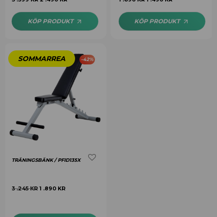
av 5
3.00
av 5
KÖP PRODUKT
KÖP PRODUKT
-
42
%
TRÄNINGSBÄNK / PFID135X
3 .245
KR
1 .890
KR