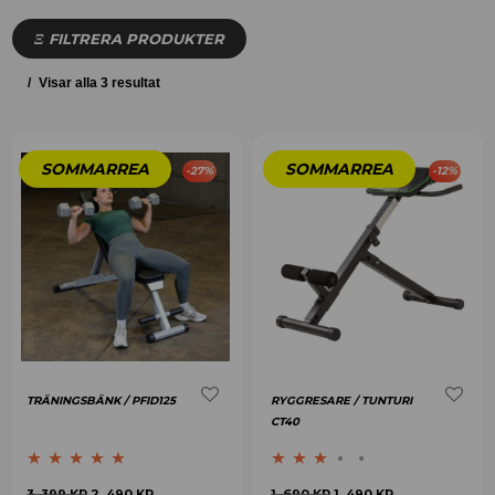
FILTRERA PRODUKTER
Visar alla 3 resultat
-
27
%
-
12
%
TRÄNINGSBÄNK / PFID125
RYGGRESARE / TUNTURI
CT40
Betygsatt
5.00
Betygsatt
3 .399
KR
2 .490
KR
1 .690
KR
1 .490
KR