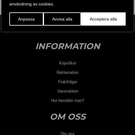
måste upplevas!
användning av cookies.
Vi säger “Upplev skillnaden” – det är mer än bara en
Anpassa
Avvisa alla
Acceptera alla
slogan!
INFORMATION
Köpvillkor
Reklamation
Fraktfrågor
Varumärken
Hur beställer man?
OM OSS
Om oss