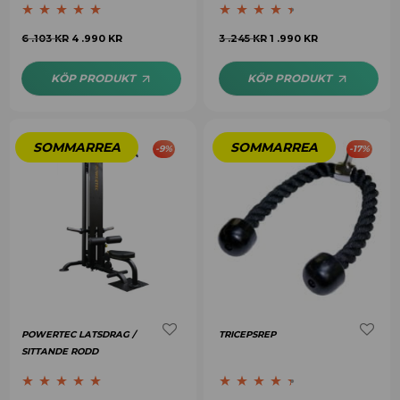
Betygsatt
5.00
Betygsatt
6 .103
KR
4 .990
KR
3 .245
KR
1 .990
KR
av 5
4.33
av 5
KÖP PRODUKT
KÖP PRODUKT
-
9
%
-
17
%
POWERTEC LATSDRAG /
TRICEPSREP
SITTANDE RODD