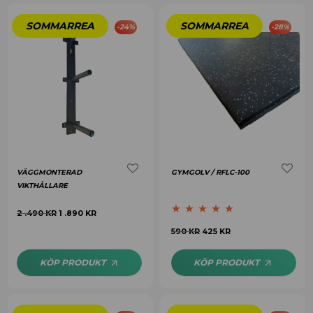
-
24
%
-
28
%
VÄGGMONTERAD
GYMGOLV / RFLC-100
VIKTHÅLLARE
2 .490
KR
1 .890
KR
Betygsatt
5.00
590
KR
425
KR
av 5
KÖP PRODUKT
KÖP PRODUKT