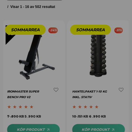
Visar 1 - 16 av 502 resultat
-
24
%
-
31
%
IRONMASTER SUPER
HANTELPAKET 1-10 KG
BENCH PRO V2
INKL. STATIV
Betygsatt
5.00
Betygsatt
5.00
7 .890
KR
5 .990
KR
10 .151
KR
6 .990
KR
av 5
av 5
KÖP PRODUKT
KÖP PRODUKT