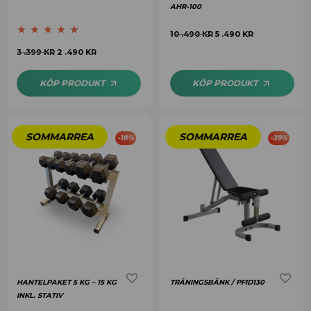
AHR-100
10 .490
KR
5 .490
KR
Betygsatt
5.00
3 .399
KR
2 .490
KR
av 5
KÖP PRODUKT
KÖP PRODUKT
-
18
%
-
39
%
HANTELPAKET 5 KG – 15 KG
TRÄNINGSBÄNK / PFID130
INKL. STATIV