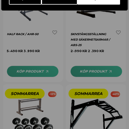
HALF RACK / AHR-50
SKIVSTÅNGSSTÄLLNING
MED SÄKERHETSARMAR /
ABS-25
5 .490
KR
3 .990
KR
2 .990
KR
2 .390
KR
KÖP PRODUKT
KÖP PRODUKT
-
12
%
-
40
%