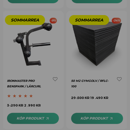
-
9
%
-
34
%
IRONMASTER PRO
50 M2 GYMGOLV / RFLC-
BENSPARK / LÅRCURL
100
29 .500
KR
19 .490
KR
Betygsatt
4.70
3 .290
KR
2 .990
KR
av 5
KÖP PRODUKT
KÖP PRODUKT