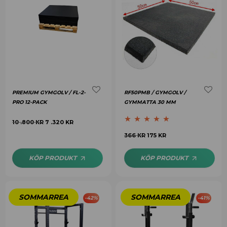
PREMIUM GYMGOLV / FL-2-
RF50PMB / GYMGOLV /
PRO 12-PACK
GYMMATTA 30 MM
10 .800
KR
7 .320
KR
Betygsatt
4.92
366
KR
175
KR
av 5
KÖP PRODUKT
KÖP PRODUKT
-
42
%
-
41
%