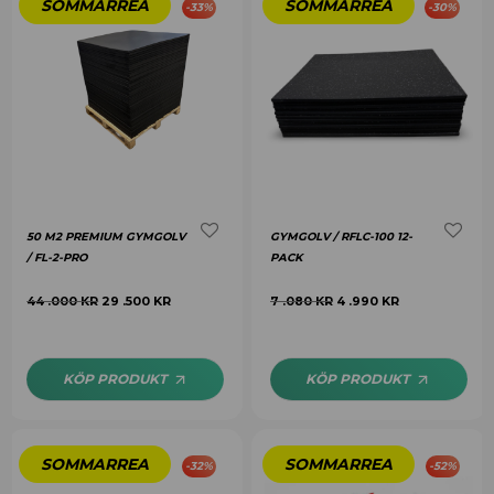
-
33
%
-
30
%
50 M2 PREMIUM GYMGOLV
GYMGOLV / RFLC-100 12-
/ FL-2-PRO
PACK
44 .000
KR
29 .500
KR
7 .080
KR
4 .990
KR
KÖP PRODUKT
KÖP PRODUKT
-
32
%
-
52
%