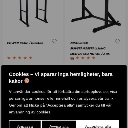
POWER CAGE / GPR400
JUSTERBAR
SKIVSTÅNGSSTÄLLNING
MED DIPSHANDTAG / ABS-
75
Betygsatt
4.60
Betygsatt
4.86
7 .490
KR
17 .379
KR
4 .190
KR
2 .490
KR
–
av 5
av 5
Cookies – Vi sparar inga hemligheter, bara
KÖP PRODUKT
KÖP PRODUKT
kakor
Vi använder cookies för att förbättra din surfupplevelse, visa
personliga annonser eller innehåll och analysera vår trafik.
-
27
%
-
20
%
Genom att klicka på "Acceptera alla" samtycker du till vår
användning av cookies.
Anpassa
Avvisa alla
Acceptera alla