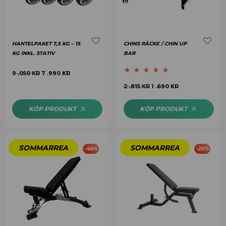
HANTELPAKET 7,5 KG – 15
CHINS RÄCKE / CHIN UP
KG INKL. STATIV
BAR
9 .050
KR
7 .990
KR
Betygsatt
4.89
2 .815
KR
1 .690
KR
av 5
KÖP PRODUKT
KÖP PRODUKT
-
46
%
-
20
%