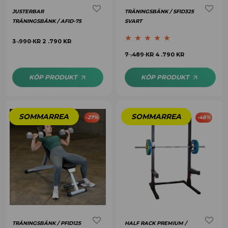
JUSTERBAR
TRÄNINGSBÄNK / SFID325
TRÄNINGSBÄNK / AFID-75
SVART
3 .990
KR
2 .790
KR
Betygsatt
5.00
7 .489
KR
4 .790
KR
av 5
KÖP PRODUKT
KÖP PRODUKT
-
27
%
-
48
%
TRÄNINGSBÄNK / PFID125
HALF RACK PREMIUM /