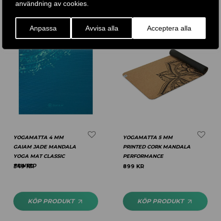
användning av cookies.
Anpassa
Avvisa alla
Acceptera alla
YOGAMATTA 4 MM
YOGAMATTA 5 MM
GAIAM JADE MANDALA
PRINTED CORK MANDALA
YOGA MAT CLASSIC
PERFORMANCE
PRINTED
349
KR
899
KR
KÖP PRODUKT
KÖP PRODUKT