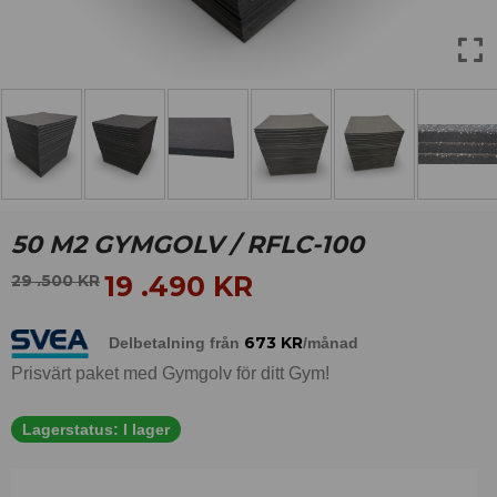
50 M2 GYMGOLV / RFLC-100
19 .490
KR
29 .500
KR
673
KR
Delbetalning från
/månad
Prisvärt paket med Gymgolv för ditt Gym!
Lagerstatus:
I lager