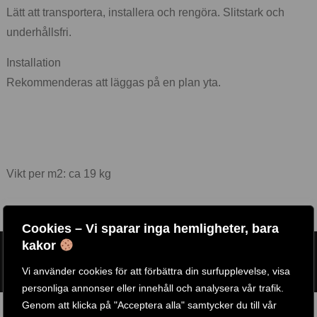
Lätt att transportera, installera och rengöra. Slitstark och
underhållsfri.
Installation
Rekommenderas att läggas på en plan yta.
Vikt per m2: ca 19 kg
Cookies – Vi sparar inga hemligheter, bara
kakor
ARTIKELNR:
RFLC-100-50-M2
ETIKETT:
ARGOS FITNESS
Vi använder cookies för att förbättra din surfupplevelse, visa
personliga annonser eller innehåll och analysera vår trafik.
Genom att klicka på "Acceptera alla" samtycker du till vår
RELATERADE PRODUKTER