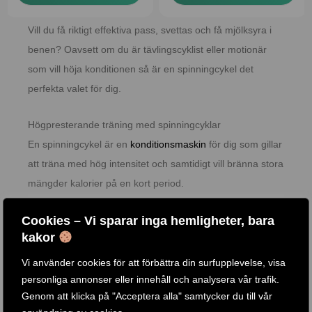
Vill du få riktigt effektiva pass, svettas och få mjölksyra i
benen? Oavsett om du är tävlingscyklist eller motionär
som vill höja konditionen så är en spinningcykel det
perfekta valet för dig.
Högpresterande träning med spinningcyklar
En spinningcykel är en
konditionsmaskin
för dig som gillar
att träna med hög intensitet och samtidigt vill bränna stora
mängder kalorier på en kort period.
Du kanske förbereder dig inför ett kommande lopp och
Cookies – Vi sparar inga hemligheter, bara
kakor
behöver träna uthålligheten. En spinningcykel ger en mer
naturlig känsla jämförelse med vanliga motionscyklar då
Vi använder cookies för att förbättra din surfupplevelse, visa
Läs mer
svänghjulet på cykeln ansvarar för motståndet under
personliga annonser eller innehåll och analysera vår trafik.
Genom att klicka på "Acceptera alla" samtycker du till vår
tiden du trampar precis som på en vanlig cykel.