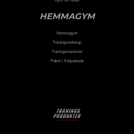
Gym för hotell
läsa av träningsintensiteten med hjälp av färgkoder. Detta
ger ett lättförståelig och samtidigt en träningskontroll av
HEMMAGYM
olika träningsnivåer, i samband med cykelkurser eller för
privat bruk. För att du ska kunna genomföra ett effektivt
Hemmagym
och motiverande träningspass, behöver du bara
Träningsredskap
bestämma din maximala watteffekt (FTP-värde) och
Träningsmaskiner
maximala hjärtfrekvens i förväg, för att
Paket / Erbjudande
träningsintensiteten ska kunna visas under träningens
gång.
Är detta något som intresserar dig vänligen kontakta oss
så berättar vi mer.
Bestäm syftet med din träning
Vad du vill uppnå med din träning är direkt avgörande för
hur du ska träna och vilka övningar som passar dig bäst.
Funderar på varför du tränar. Vissa tränar för att bli