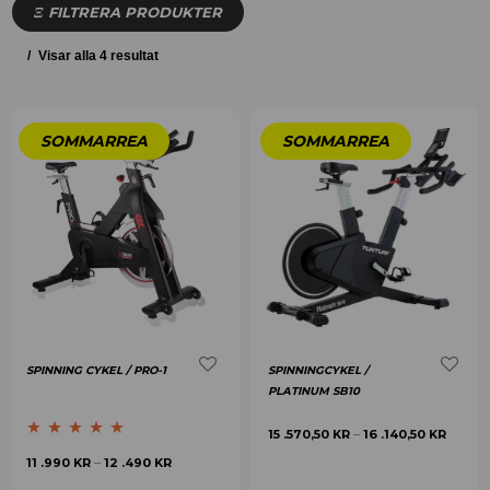
FILTRERA PRODUKTER
Visar alla 4 resultat
SPINNING CYKEL / PRO-1
SPINNINGCYKEL /
PLATINUM SB10
15 .570,50
KR
16 .140,50
KR
–
Betygsatt
5.00
11 .990
KR
12 .490
KR
–
av 5