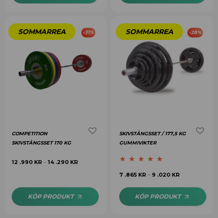
-
31
%
-
28
%
COMPETITION
SKIVSTÅNGSSET / 177,5 KG
SKIVSTÅNGSSET 170 KG
GUMMIVIKTER
12 .990
KR
14 .290
KR
–
Betygsatt
5.00
7 .865
KR
9 .020
KR
–
av 5
KÖP PRODUKT
KÖP PRODUKT