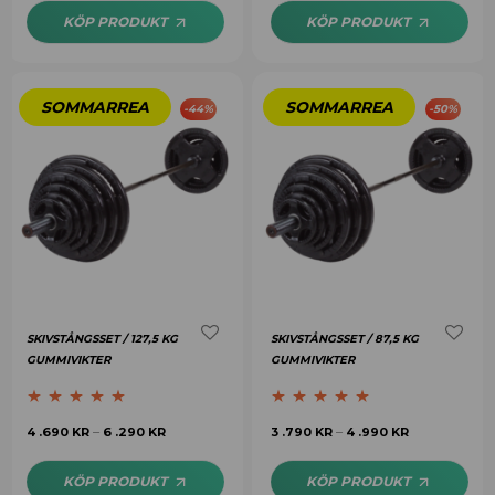
KÖP PRODUKT
KÖP PRODUKT
-
44
%
-
50
%
SKIVSTÅNGSSET / 127,5 KG
SKIVSTÅNGSSET / 87,5 KG
GUMMIVIKTER
GUMMIVIKTER
Betygsatt
4.77
Betygsatt
5.00
4 .690
KR
6 .290
KR
3 .790
KR
4 .990
KR
–
–
av 5
av 5
KÖP PRODUKT
KÖP PRODUKT