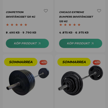
COMPETITION
CHICAGO EXTREME
SKIVSTÅNGSSET 120 KG
BUMPERS SKIVSTÅNGSSET
120 KG
Betygsatt
5.00
Betygsatt
4.75
8 .490
KR
9 .790
KR
4 .875
KR
6 .975
KR
–
–
av 5
av 5
KÖP PRODUKT
KÖP PRODUKT
-
43
%
-
42
%