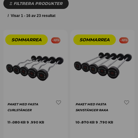
FILTRERA PRODUKTER
Visar 1 - 16 av 23 resultat
-
10
%
-
10
%
PAKET MED FASTA
PAKET MED FASTA
CURLSTÄNGER
SKIVSTÄNGER RAKA
11 .080
KR
9 .990
KR
10 .870
KR
9 .790
KR