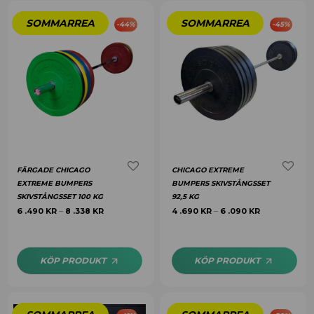
-
44
%
-
45
%
FÄRGADE CHICAGO
CHICAGO EXTREME
EXTREME BUMPERS
BUMPERS SKIVSTÅNGSSET
SKIVSTÅNGSSET 100 KG
92,5 KG
6 .490
KR
8 .338
KR
4 .690
KR
6 .090
KR
–
–
KÖP PRODUKT
KÖP PRODUKT