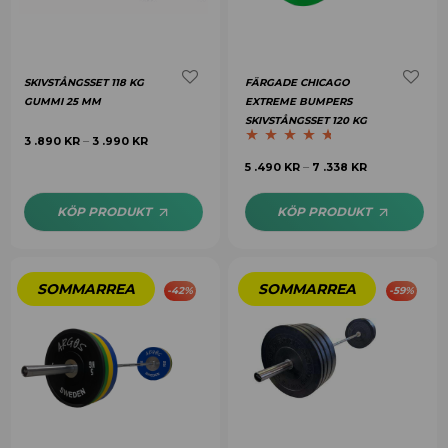
SKIVSTÅNGSSET 118 KG
FÄRGADE CHICAGO
GUMMI 25 MM
EXTREME BUMPERS
SKIVSTÅNGSSET 120 KG
3 .890
KR
3 .990
KR
–
Betygsatt
4.57
5 .490
KR
7 .338
KR
–
av 5
KÖP PRODUKT
KÖP PRODUKT
-
42
%
-
59
%