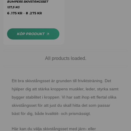
BUMPERS SKIVSTÅNGSSET
127,5 KG
6 .175
KR
8 .275
KR
–
KÖP PRODUKT
All products loaded.
Ett bra skivstångsset är grunden till friviktsträning. Det
hjälper dig att stärka kroppens muskler, leder, styrka samt
bygger stabilitet i kroppen. Vi har satt ihop ett flertal olika
skivstångsset för att just du skall hitta det som passar
bäst för dig, både kvalitét- och prismässigt.
Här kan du välja skivstångsset med järn- eller