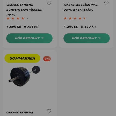
CHICAGO EXTREME
127,5 KG SET I JÄRN INKL.
BUMPERS SKIVSTÅNGSSET
OLYMPISK SKIVSTÅNG
170 KG
Betygsatt
Betygsatt
7 .690
KR
9 .433
KR
4 .290
KR
5 .690
KR
–
–
4.00
av 5
4.40
av 5
KÖP PRODUKT
KÖP PRODUKT
-
51
%
CHICAGO EXTREME