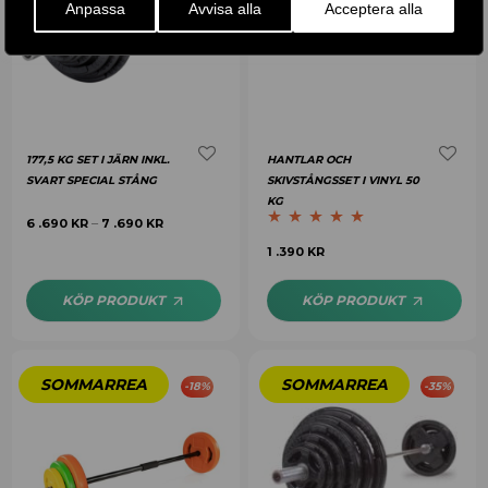
Anpassa
Avvisa alla
Acceptera alla
177,5 KG SET I JÄRN INKL.
HANTLAR OCH
SVART SPECIAL STÅNG
SKIVSTÅNGSSET I VINYL 50
KG
6 .690
KR
7 .690
KR
–
Betygsatt
5.00
1 .390
KR
av 5
KÖP PRODUKT
KÖP PRODUKT
-
18
%
-
35
%