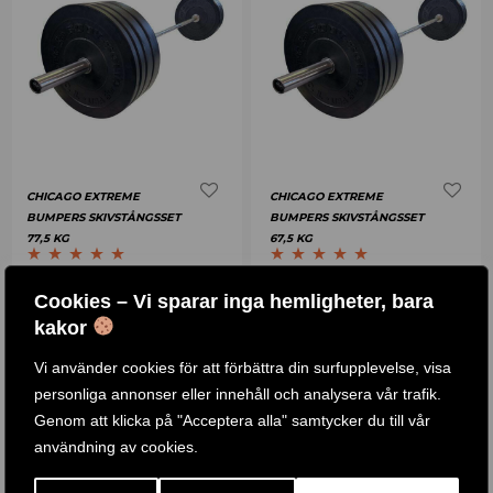
CHICAGO EXTREME
CHICAGO EXTREME
BUMPERS SKIVSTÅNGSSET
BUMPERS SKIVSTÅNGSSET
77,5 KG
67,5 KG
Betygsatt
5.00
Betygsatt
5.00
4 .505
KR
6 .290
KR
2 .790
KR
4 .390
KR
–
–
Cookies – Vi sparar inga hemligheter, bara
av 5
av 5
kakor
KÖP PRODUKT
KÖP PRODUKT
Vi använder cookies för att förbättra din surfupplevelse, visa
personliga annonser eller innehåll och analysera vår trafik.
Genom att klicka på "Acceptera alla" samtycker du till vår
-
15
%
användning av cookies.