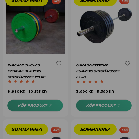
-
41
%
-
50
%
FÄRGADE CHICAGO
CHICAGO EXTREME
EXTREME BUMPERS
BUMPERS SKIVSTÅNGSSET
SKIVSTÅNGSSET 170 KG
85 KG
Betygsatt
5.00
Betygsatt
5.00
8 .980
KR
10 .535
KR
3 .990
KR
5 .390
KR
–
–
av 5
av 5
KÖP PRODUKT
KÖP PRODUKT
-
34
%
-
54
%