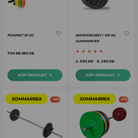
PUMPSET 20 KG
SKIVSTÅNGSSET / 100 KG
GUMMIVIKTER
790
KR
650
KR
Betygsatt
5.00
4 .990
KR
6 .290
KR
–
av 5
KÖP PRODUKT
KÖP PRODUKT
-
48
%
-
57
%