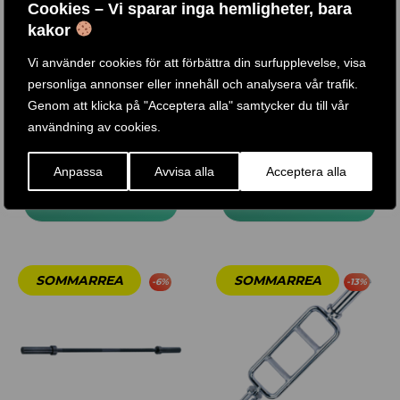
Cookies – Vi sparar inga hemligheter, bara
kakor
Vi använder cookies för att förbättra din surfupplevelse, visa
personliga annonser eller innehåll och analysera vår trafik.
INT. Z-CURL STÅNG
127,5 KG SET I JÄRN INKL.
Genom att klicka på "Acceptera alla" samtycker du till vår
OLYMPISK SKIVSTÅNG
användning av cookies.
Betygsatt
4.72
Betygsatt
1 .299
KR
890
KR
4 .290
KR
5 .690
KR
–
Anpassa
Avvisa alla
Acceptera alla
av 5
4.40
av 5
KÖP PRODUKT
KÖP PRODUKT
-
6
%
-
13
%