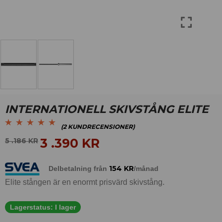
INTERNATIONELL SKIVSTÅNG ELITE
(
2
KUNDRECENSIONER)
Betygsatt
2
5.00
av
3 .390
KR
5 .186
KR
5 baserat på
kundrecensioner
154
KR
Delbetalning från
/månad
Elite stången är en enormt prisvärd skivstång.
Lagerstatus:
I lager