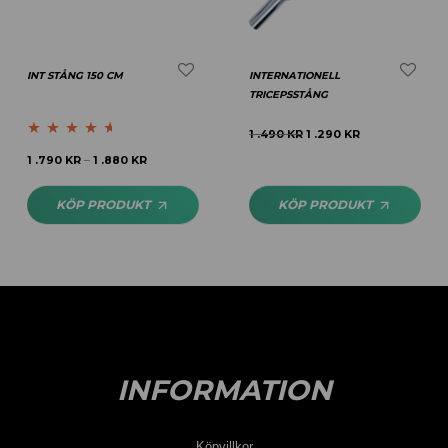
INT STÅNG 150 CM
INTERNATIONELL
TRICEPSSTÅNG
1 .490
KR
1 .290
KR
Betygsatt
1 .790
KR
1 .880
KR
–
4.50
av 5
KÖP PRODUKT
KÖP PRODUKT
INFORMATION
Köpvillkor