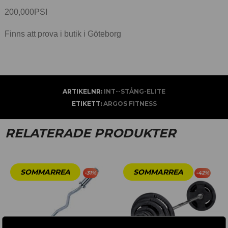
200,000PSI
Finns att prova i butik i Göteborg
ARTIKELNR:
INT--STÅNG-ELITE
ETIKETT:
ARGOS FITNESS
RELATERADE PRODUKTER
-
31
%
-
42
%