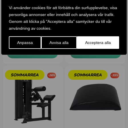
Vi använder cookies för att förbättra din surfupplevelse, visa
personliga annonser eller innehåll och analysera vår trafik.
MULTI GYM / 4 – STATION
TUNTURI PLATINUM – DUAL
Genom att klicka på "Acceptera alla" samtycker du till vår
BODY SOLID D-GYM
ASSISTED CHIN UP/DIP –
SELECTORIZED – V-SERIES
användning av cookies.
190 .561,80
KR
167 .693
KR
33 .990
KR
26 .590,50
KR
Anpassa
Avvisa alla
Acceptera alla
KÖP PRODUKT
KÖP PRODUKT
-
26
%
-
35
%