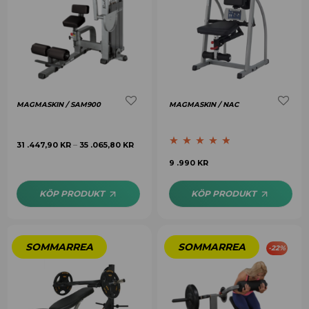
MAGMASKIN / SAM900
MAGMASKIN / NAC
31 .447,90
KR
35 .065,80
KR
–
Betygsatt
4.67
9 .990
KR
av 5
KÖP PRODUKT
KÖP PRODUKT
-
22
%