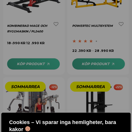
KOMBINERAD MAGE OCH
POWERTEC MULTISYSTEM
RYGGMASKIN / PL2400
18 .990
KR
12 .990
KR
Betygsatt
22 .390
KR
28 .990
KR
–
4.00
av 5
KÖP PRODUKT
KÖP PRODUKT
-
12
%
-
22
%
Cookies – Vi sparar inga hemligheter, bara
kakor