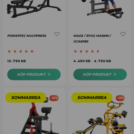
POWERTEC MULTIPRESS
MAGE / RYGG MASKIN /
GCAB360
Betygsatt
5.00
Betygsatt
10 .790
KR
4 .490
KR
4 .790
KR
–
av 5
4.50
av 5
KÖP PRODUKT
KÖP PRODUKT
-
32
%
-
10
%