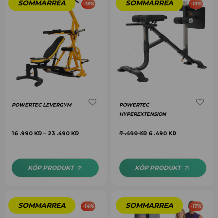
-
13
%
-
13
%
POWERTEC LEVERGYM
POWERTEC
HYPEREXTENSION
16 .990
KR
23 .490
KR
7 .490
KR
6 .490
KR
–
KÖP PRODUKT
KÖP PRODUKT
-
14
%
-
17
%