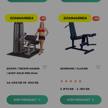
-
11
%
-
39
%
BICEPS / TRICEPS MASKIN
BENSPARK / GLCE365
/ BODY SOLID PRO DUAL
44 .990
KR
39 .990
KR
Betygsatt
4.69
3 .870
KR
4 .180
KR
–
av 5
KÖP PRODUKT
KÖP PRODUKT