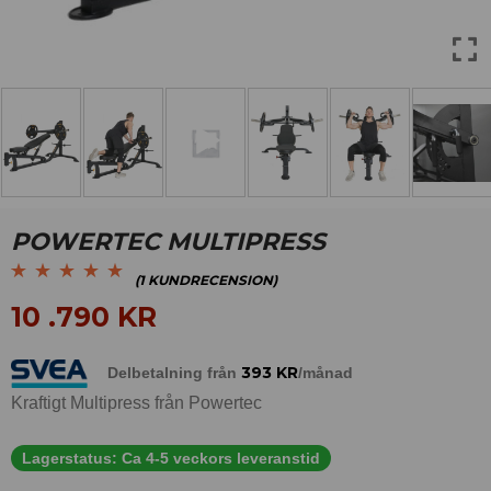
POWERTEC MULTIPRESS
(
1
KUNDRECENSION)
Betygsatt
1
5.00
av
10 .790
KR
5 baserat på
kundrecension
393
KR
Delbetalning från
/månad
Kraftigt Multipress från Powertec
Lagerstatus:
Ca 4-5 veckors leveranstid