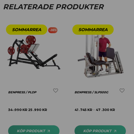
RELATERADE PRODUKTER
-
26
%
BENPRESS / PLDP
BENPRESS / SLP500G
34 .990
KR
25 .990
KR
41 .745
KR
47 .300
KR
–
KÖP PRODUKT
KÖP PRODUKT