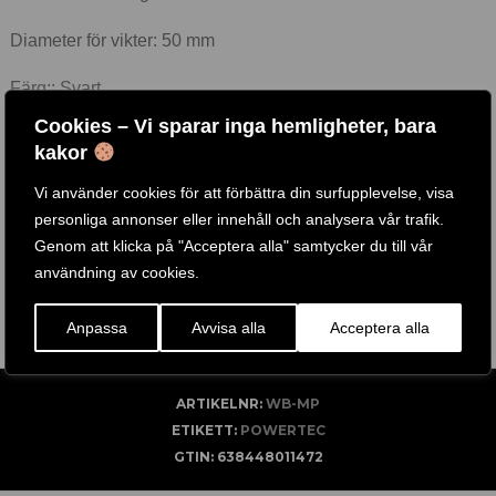
Diameter för vikter: 50 mm
Färg:: Svart
Cookies – Vi sparar inga hemligheter, bara
Vikter ingår ej.
kakor
Vi använder cookies för att förbättra din surfupplevelse, visa
personliga annonser eller innehåll och analysera vår trafik.
Genom att klicka på "Acceptera alla" samtycker du till vår
användning av cookies.
OBS! Vikter ingår ej, köpes till här
Anpassa
Avvisa alla
Acceptera alla
ARTIKELNR:
WB-MP
ETIKETT:
POWERTEC
GTIN:
638448011472