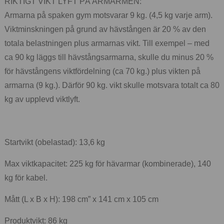
RIKTIGT VIKT LYFT PÅ ARMARMEN:
Armarna på spaken gym motsvarar 9 kg. (4,5 kg varje arm).
Viktminskningen på grund av hävstången är 20 % av den
totala belastningen plus armarnas vikt. Till exempel – med
ca 90 kg läggs till hävstångsarmarna, skulle du minus 20 %
för hävstångens viktfördelning (ca 70 kg.) plus vikten på
armarna (9 kg.). Därför 90 kg. vikt skulle motsvara totalt ca 80
kg av upplevd viktlyft.
Startvikt (obelastad): 13,6 kg
Max viktkapacitet: 225 kg för hävarmar (kombinerade), 140
kg för kabel.
Mått (L x B x H): 198 cm” x 141 cm x 105 cm
Produktvikt: 86 kg