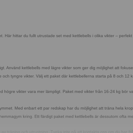
. Här hittar du fullt utrustade set med kettlebells i olika vikter – perf
iktigt. Använd kettlebells med lägre vikter som ger dig möjlighet att fok
 och tyngre vikter. Välj ett paket där kettlebellerna starta på 8 och 12 k
ed högre vikter vara mer lämpligt. Paket med vikter från 16-24 kg bör var
ymmet. Med enbart ett par redskap har du möjlighet att träna hela krop
t hemmagym kring. Ett färdigt paket med kettlebells är dessutom ofta mer
av träning och utrustning. Tveka inte på att kontakta oss om du har frå