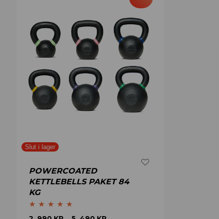
POWERCOATED
KETTLEBELLS PAKET 84
KG
Betygsatt
5.00
2 .990
KR
5 .490
KR
–