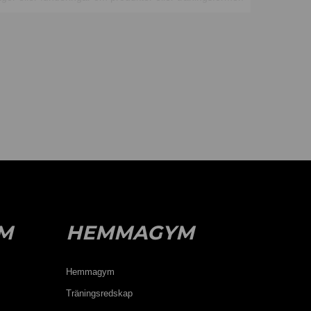
info@traningsprodukter.se
M
HEMMAGYM
Hemmagym
Träningsredskap