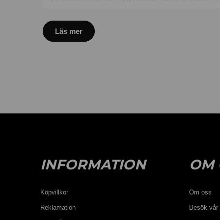
Vi älskar att prata träning och hjälper dig gärna hitta de
Läs mer
INFORMATION
OM 
Köpvillkor
Om oss
Reklamation
Besök vår 