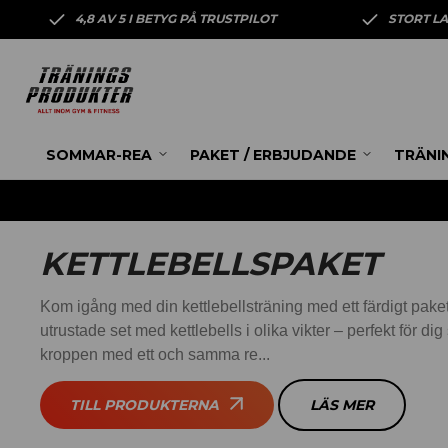
4,8 AV 5 I BETYG PÅ TRUSTPILOT
STORT L
SOMMAR-REA
PAKET / ERBJUDANDE
TRÄNI
KETTLEBELLSPAKET
Kom igång med din kettlebellsträning med ett färdigt paket. 
utrustade set med kettlebells i olika vikter – perfekt för dig
kroppen med ett och samma re...
TILL PRODUKTERNA
LÄS MER