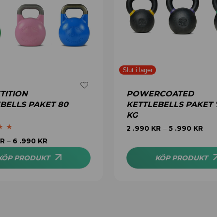
TITION
POWERCOATED
BELLS PAKET 80
KETTLEBELLS PAKET 
KG
2 .990
KR
5 .990
KR
–
5.00
R
6 .990
KR
–
KÖP PRODUKT
KÖP PRODUKT