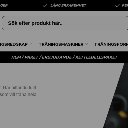
AGER
LÅNG ERFARENHET
PE
NGSREDSKAP
TRÄNINGSMASKINER
TRÄNINGSFOR
HEM
/
PAKET / ERBJUDANDE
/ KETTLEBELLSPAKET
Här hittar du fullt
 som vill träna hela