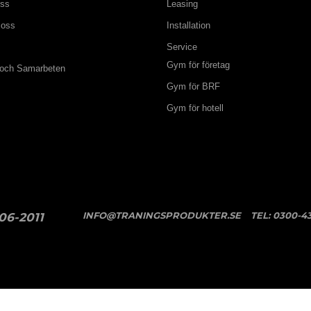
oss
Leasing
 oss
Installation
Service
Gym för företag
 och Samarbeten
Gym för BRF
Gym för hotell
INFO@TRANINGSPRODUKTER.SE
TEL:
0300-43
06-2011