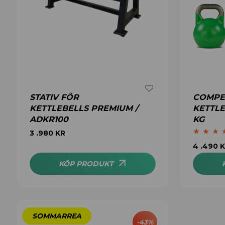
STATIV FÖR
COMPE
KETTLEBELLS PREMIUM /
KETTLE
ADKR100
KG
3 .980
KR
Betygsatt
4 .490
K
av 5
KÖP PRODUKT
-
43
%