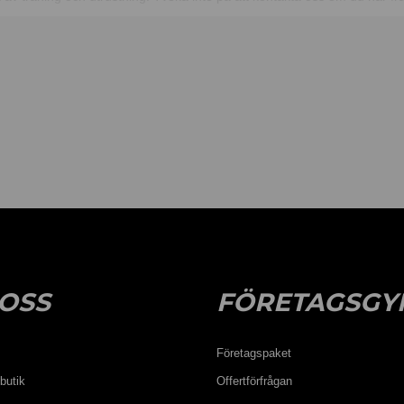
t som passar dig. Ring oss på 0300 – 43 33 00 eller skicka ett mail till 
OSS
FÖRETAGSGY
Företagspaket
butik
Offertförfrågan