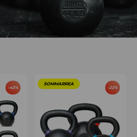
-
43
%
-
22
%