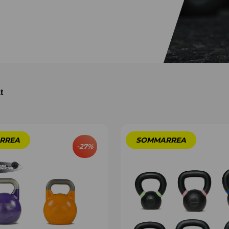
t
-
27
%