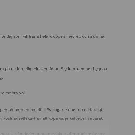
ekt för dig som vill träna hela kroppen med ett och samma
usera på att lära dig tekniken först. Styrkan kommer byggas
g.
a ett bra val.
pen på bara en handfull övningar. Köper du ett färdigt
 kostnadseffektivt än att köpa varje kettlebell separat.
gor eller funderingar om produkter eller träningsformer.