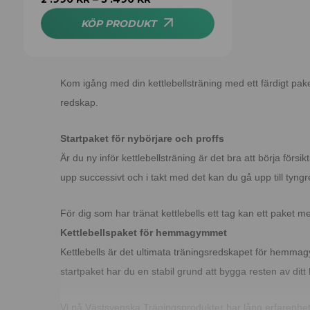
av 5
KÖP PRODUKT
Kom igång med din kettlebellsträning med ett färdigt paket
redskap.
Startpaket för nybörjare och proffs
Är du ny inför kettlebellsträning är det bra att börja förs
upp successivt och i takt med det kan du gå upp till tyngre
För dig som har tränat kettlebells ett tag kan ett paket m
Kettlebellspaket för hemmagymmet
Kettlebells är det ultimata träningsredskapet för hemmag
startpaket har du en stabil grund att bygga resten av dit
Vi på Västsvenska Träningsprodukter har lång erfarenhet 