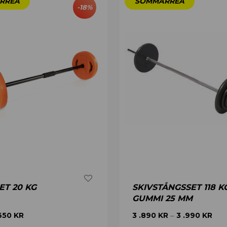
-
18
%
T 20 KG
SKIVSTÅNGSSET 118 K
GUMMI 25 MM
650
KR
3 .890
KR
3 .990
KR
–