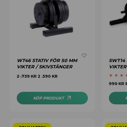
WT46 STATIV FÖR 50 MM
SWT14 
VIKTER / SKIVSTÄNGER
VIKTER
2 .739
KR
2 .590
KR
Betygsatt
990
KR
av 5
KÖP PRODUKT