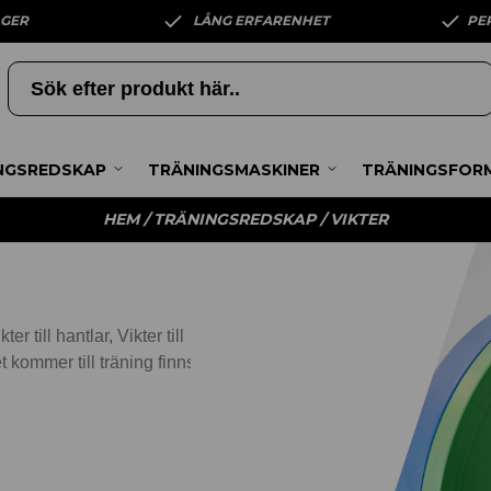
AGER
LÅNG ERFARENHET
PE
NGSREDSKAP
TRÄNINGSMASKINER
TRÄNINGSFOR
HEM
/
TRÄNINGSREDSKAP
/ VIKTER
er till hantlar, Vikter till
et kommer till träning finns