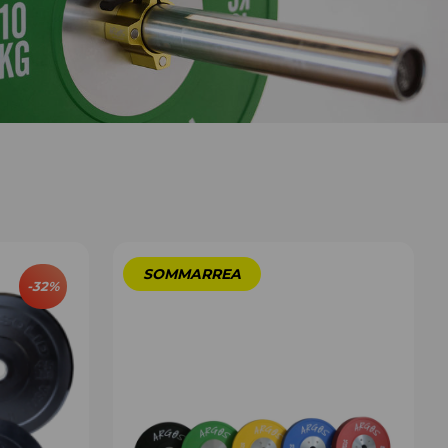
-
32
%