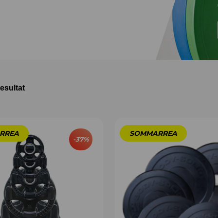
resultat
-
37
%