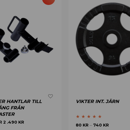
R HANTLAR TILL
VIKTER INT. JÄRN
ÅNG FRÅN
ASTER
R
2 .490
KR
Betygsatt
4.86
80
KR
740
KR
–