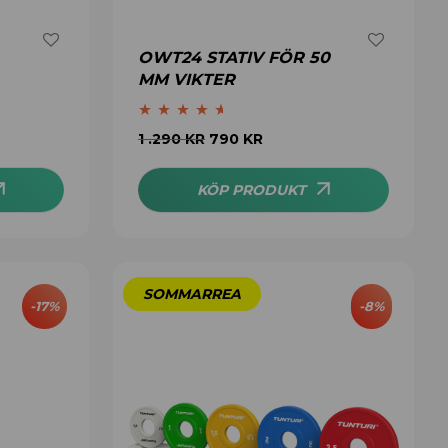
OWT24 STATIV FÖR 50
MM VIKTER
Betygsatt
1 .290
KR
790
KR
4.50
av 5
KÖP PRODUKT
-
17
%
-
8
%