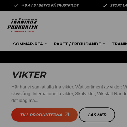
4,8 AV 5 I BETYG PÅ TRUSTPILOT
STORT L
SOMMAR-REA
PAKET / ERBJUDANDE
TRÄNI
VIKTER
Här har vi samlat alla fria vikter. Vårt sortiment av vikter: Vikt
skivstång, Internationella vikter, Skolvikter, Viktställ När d
det idag mä...
TILL PRODUKTERNA
LÄS MER