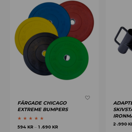
FÄRGADE CHICAGO
ADAPTE
EXTREME BUMPERS
SKIVST
IRONM
2 .990
K
Betygsatt
5.00
594
KR
1 .690
KR
–