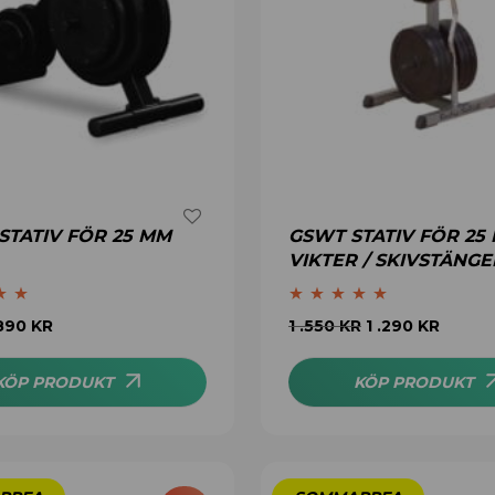
STATIV FÖR 25 MM
GSWT STATIV FÖR 25
VIKTER / SKIVSTÄNGE
5.00
Betygsatt
4.89
890
KR
1 .550
KR
1 .290
KR
av 5
KÖP PRODUKT
KÖP PRODUKT