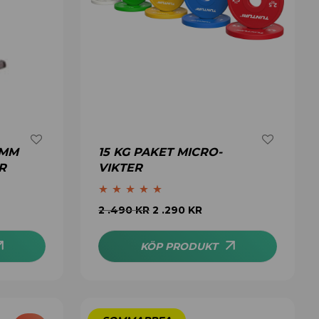
 MM
15 KG PAKET MICRO-
R
VIKTER
Betygsatt
5.00
2 .490
KR
2 .290
KR
av 5
KÖP PRODUKT