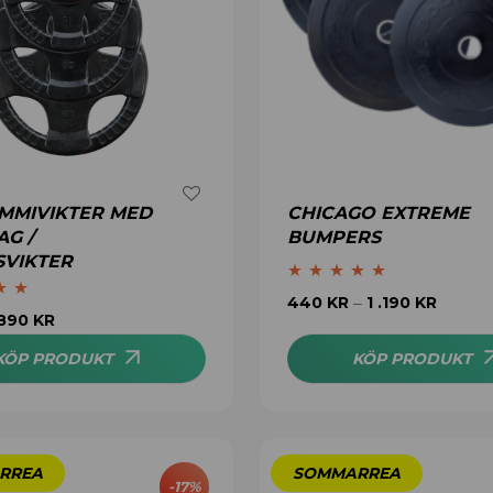
UMMIVIKTER MED
CHICAGO EXTREME
G /
BUMPERS
SVIKTER
Betygsatt
4.78
440
KR
1 .190
KR
–
4.76
890
KR
av 5
KÖP PRODUKT
KÖP PRODUKT
-
17
%