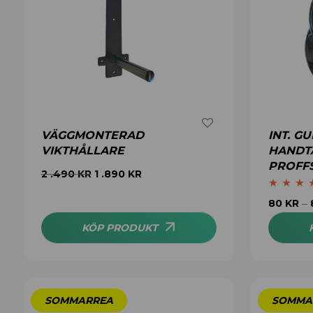
VÄGGMONTERAD
INT. G
VIKTHÅLLARE
HANDTA
PROFF
2 .490
KR
1 .890
KR
Betygsatt
80
KR
–
av 5
KÖP PRODUKT