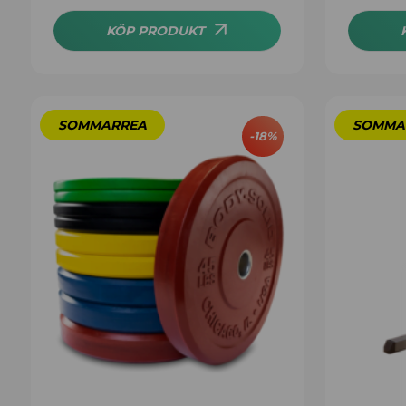
av 5
KÖP PRODUKT
-
18
%