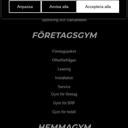
Jobba hos oss
Anpassa
Avvisa alla
Acceptera alla
Blogg
Sponsring och Samarbeten
FÖRETAGSGYM
Företagspaket
Offertförfrågan
Leasing
Installation
Service
Gym för företag
Gym för BRF
Gym för hotell
HEMMAGYM