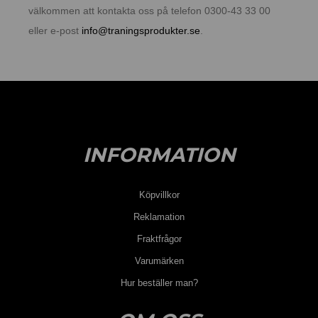
välkommen att kontakta oss på telefon 0300-43 33 00
eller e-post
info@traningsprodukter.se
.
INFORMATION
Köpvillkor
Reklamation
Fraktfrågor
Varumärken
Hur beställer man?