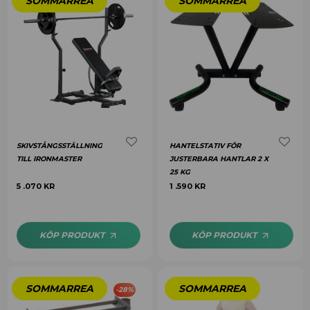
SKIVSTÅNGSSTÄLLNING
HANTELSTATIV FÖR
TILL IRONMASTER
JUSTERBARA HANTLAR 2 X
25 KG
5 .070
KR
1 .590
KR
KÖP PRODUKT
KÖP PRODUKT
-
28
%