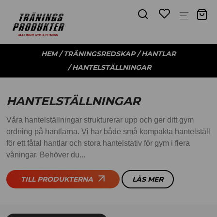
HEM
/
TRÄNINGSREDSKAP
/
HANTLAR
/ HANTELSTÄLLNINGAR
HANTELSTÄLLNINGAR
Våra hantelställningar strukturerar upp och ger ditt gym
ordning på hantlarna. Vi har både små kompakta hantelställ
för ett fåtal hantlar och stora hantelstativ för gym i flera
våningar. Behöver du...
TILL PRODUKTERNA
LÄS MER