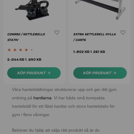
GDKR50 / KETTLEBELLS
EXTRA KETTLEBELL HYLLA
STATIV
/ GKRT6
1 .802
KR
1 .561
KR
Betygsatt
2 .044
KR
1 .690
KR
4.00
av 5
KÖP PRODUKT
KÖP PRODUKT
Våra hantelställningar strukturerar upp och ger ditt gym
ordning på
hantlarna
. Vi har både små kompakta
hantelställ för ett fåtal hantlar och stora hantelstativ för
gym i flera våningar.
Behöver du hjälp att välja rätt produkt så är du