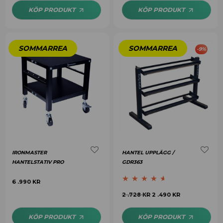
KÖP PRODUKT
KÖP PRODUKT
-
9
%
IRONMASTER
HANTEL UPPLÄGG /
HANTELSTATIV PRO
GDR363
6 .990
KR
Betygsatt
2 .728
KR
2 .490
KR
4.50
av 5
KÖP PRODUKT
KÖP PRODUKT