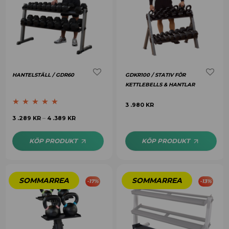
HANTELSTÄLL / GDR60
GDKR100 / STATIV FÖR
KETTLEBELLS & HANTLAR
3 .980
KR
Betygsatt
5.00
3 .289
KR
4 .389
KR
–
av 5
KÖP PRODUKT
KÖP PRODUKT
-
17
%
-
13
%