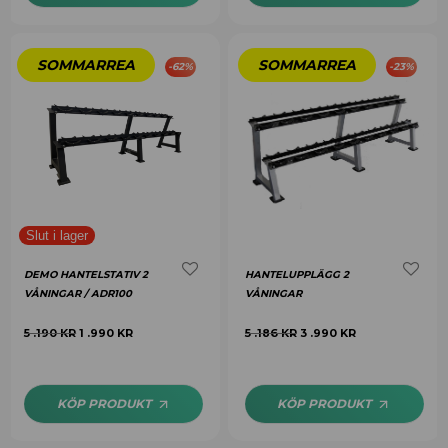
-
62
%
-
23
%
DEMO HANTELSTATIV 2
HANTELUPPLÄGG 2
VÅNINGAR / ADR100
VÅNINGAR
5 .190
KR
1 .990
KR
5 .186
KR
3 .990
KR
KÖP PRODUKT
KÖP PRODUKT