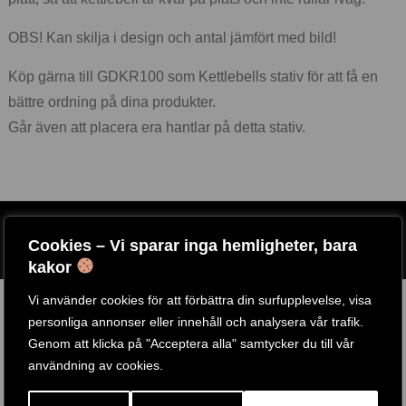
OBS! Kan skilja i design och antal jämfört med bild!
Köp gärna till GDKR100 som Kettlebells stativ för att få en
bättre ordning på dina produkter.
Går även att placera era hantlar på detta stativ.
ARTIKELNR:
POW-KET-76-2
Cookies – Vi sparar inga hemligheter, bara
ETIKETT:
ARGOS FITNESS
kakor
RELATERADE PRODUKTER
Vi använder cookies för att förbättra din surfupplevelse, visa
personliga annonser eller innehåll och analysera vår trafik.
Genom att klicka på "Acceptera alla" samtycker du till vår
användning av cookies.
-
41
%