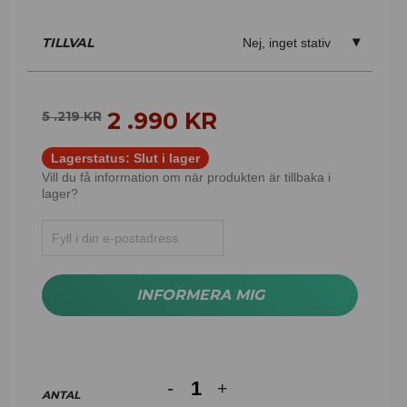
TILLVAL
Nej, inget stativ
2 .990
KR
5 .219
KR
Lagerstatus:
Slut i lager
Vill du få information om när produkten är tillbaka i
lager?
INFORMERA MIG
ANTAL