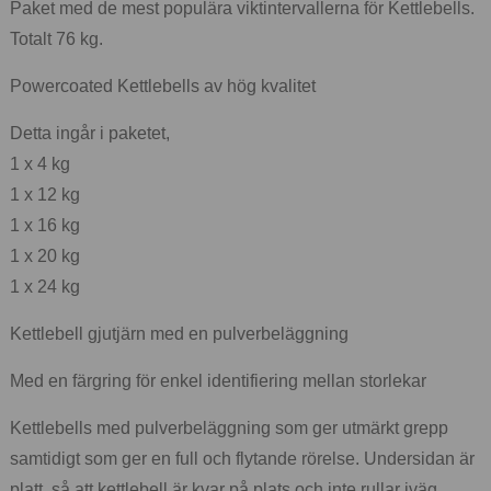
Paket med de mest populära viktintervallerna för Kettlebells.
Totalt 76 kg.
Powercoated Kettlebells av hög kvalitet
Detta ingår i paketet,
1 x 4 kg
1 x 12 kg
1 x 16 kg
1 x 20 kg
1 x 24 kg
Kettlebell gjutjärn med en pulverbeläggning
Med en färgring för enkel identifiering mellan storlekar
Kettlebells med pulverbeläggning som ger utmärkt grepp
samtidigt som ger en full och flytande rörelse. Undersidan är
platt, så att kettlebell är kvar på plats och inte rullar iväg.