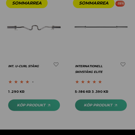
-
35
%
INT. U-CURL STÅNG
INTERNATIONELL
SKIVSTÅNG ELITE
Betygsatt
Betygsatt
5.00
1 .290
KR
5 .186
KR
3 .390
KR
4.00
av 5
av 5
KÖP PRODUKT
KÖP PRODUKT