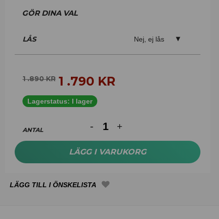
LÅS
Nej, ej lås
1 .790
KR
1 .890
KR
Lagerstatus:
I lager
ANTAL
LÄGG I VARUKORG