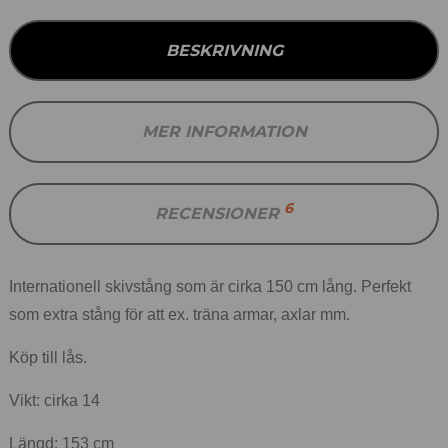
BESKRIVNING
MER INFORMATION
6
RECENSIONER
Internationell skivstång som är cirka 150 cm lång. Perfekt
som extra stång för att ex. träna armar, axlar mm.
Köp till lås.
Vikt: cirka 14
Längd: 153 cm