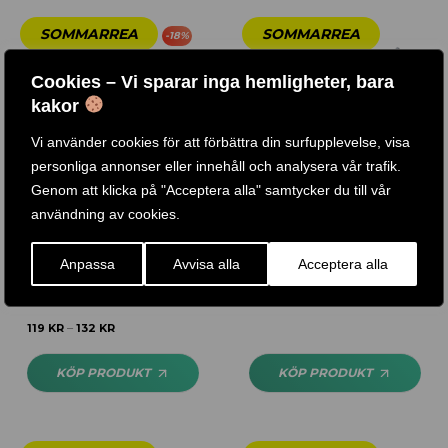
-
18
%
Cookies – Vi sparar inga hemligheter, bara
kakor
Vi använder cookies för att förbättra din surfupplevelse, visa
personliga annonser eller innehåll och analysera vår trafik.
Genom att klicka på "Acceptera alla" samtycker du till vår
användning av cookies.
HANTELGREPP 35 CM / 40
SKOL STÅNG 150 CM
Anpassa
Avvisa alla
Acceptera alla
CM
640
KR
Betygsatt
4.56
119
KR
132
KR
–
av 5
KÖP PRODUKT
KÖP PRODUKT