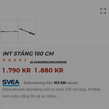
INT STÅNG 150 CM
(
6
KUNDRECENSIONER)
Betygsatt
6
4.50
1 .790
KR
1 .880
KR
–
av 5 baserat på
kundrecensioner
103
KR
Delbetalning från
/månad
Internationell skivstång som är cirka 150 cm lång. Perfekt
som extra stång för att ex. träna…