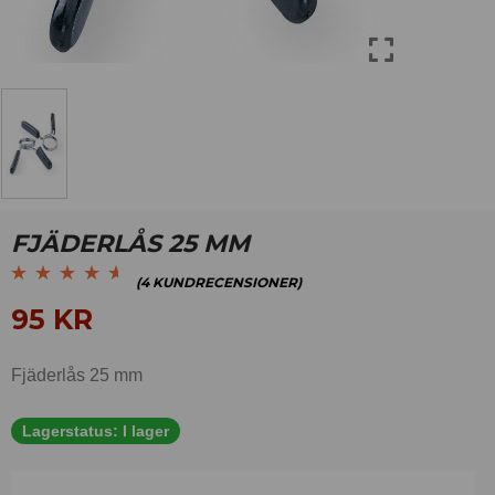
FJÄDERLÅS 25 MM
(
4
KUNDRECENSIONER)
Betygsatt
4
4.50
95
KR
av 5 baserat på
kundrecensioner
Fjäderlås 25 mm
Lagerstatus:
I lager