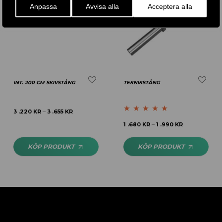
Anpassa
Avvisa alla
Acceptera alla
INT. 200 CM SKIVSTÅNG
TEKNIKSTÅNG
3 .220
KR
3 .655
KR
–
Betygsatt
5.00
1 .680
KR
1 .990
KR
–
av 5
KÖP PRODUKT
KÖP PRODUKT