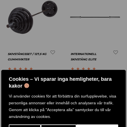
SKIVSTÅNGSSET / 127,5 KG
INTERNATIONELL
GUMMIVIKTER
SKIVSTÅNG ELITE
Betygsatt
4.77
Betygsatt
5.00
4 .690
KR
6 .290
KR
5 .186
KR
3 .390
KR
–
Cookies – Vi sparar inga hemligheter, bara
av 5
av 5
kakor
KÖP PRODUKT
KÖP PRODUKT
Vi använder cookies för att förbättra din surfupplevelse, visa
personliga annonser eller innehåll och analysera vår trafik.
Genom att klicka på "Acceptera alla" samtycker du till vår
-
15
%
-
28
%
användning av cookies.