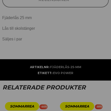
Fjäderlås 25 mm
Lås till skolstänger
Säljes i par
ARTIKELNR:
FJÄDERLÅS-25-MM
ETIKETT:
EVO POWER
RELATERADE PRODUKTER
-
44
%
-
35
%