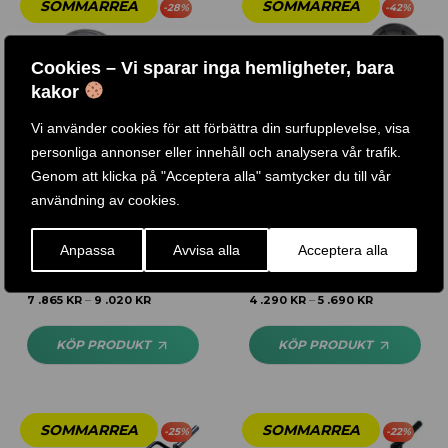
-
28
%
-
42
%
Cookies – Vi sparar inga hemligheter, bara
kakor
Vi använder cookies för att förbättra din surfupplevelse, visa
personliga annonser eller innehåll och analysera vår trafik.
Genom att klicka på "Acceptera alla" samtycker du till vår
användning av cookies.
SKIVSTÅNGSSET / 177,5 KG
127,5 KG SET I JÄRN INKL.
GUMMIVIKTER
OLYMPISK SKIVSTÅNG
Anpassa
Avvisa alla
Acceptera alla
Betygsatt
5.00
Betygsatt
7 .865
KR
9 .020
KR
4 .290
KR
5 .690
KR
–
–
av 5
4.40
av 5
KÖP PRODUKT
KÖP PRODUKT
-
25
%
-
22
%