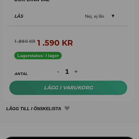
LÅS
Nej, ej lås
1 .590
KR
1 .860
KR
Lagerstatus:
I lager
ANTAL
LÄGG I VARUKORG