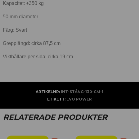
Kapacitet: +350 kg
50 mm diameter
Färg: Svart
Grepplängd: cirka 87,5 cm
Vikthållare per sida: cirka 19 cm
ARTIKELNR:
INT-STÅNG-130-CM-1
ETIKETT:
EVO POWER
RELATERADE PRODUKTER