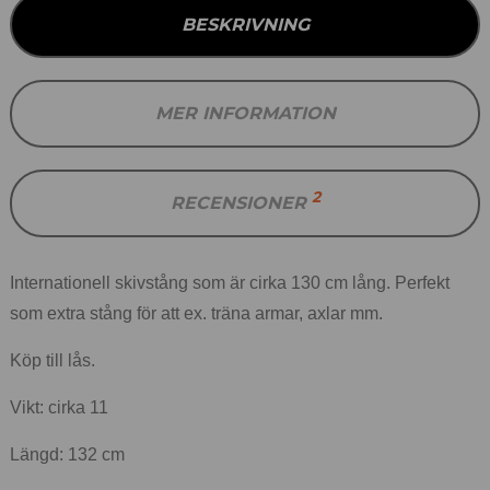
BESKRIVNING
MER INFORMATION
2
RECENSIONER
Internationell skivstång som är cirka 130 cm lång. Perfekt
som extra stång för att ex. träna armar, axlar mm.
Köp till lås.
Vikt: cirka 11
Längd: 132 cm