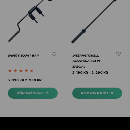
SAFETY SQUAT BAR
INTERNATIONELL
SKIVSTÅNG SVART
SPECIAL
2 .190
KR
2 .290
KR
–
Betygsatt
3 .990
KR
2 .990
KR
4.50
av 5
KÖP PRODUKT
KÖP PRODUKT