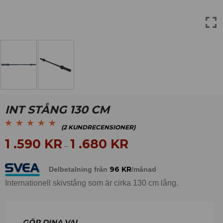
INT STÅNG 130 CM
(
2
KUNDRECENSIONER)
Betygsatt
2
5.00
av
1 .590
KR
1 .680
KR
–
5 baserat på
kundrecensioner
96
KR
Delbetalning från
/månad
Internationell skivstång som är cirka 130 cm lång.