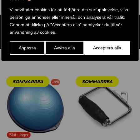
Vi använder cookies för att förbättra din surfupplevelse, visa
personliga annonser eller innehåll och analysera vår trafik.
ARTIKELNR:
NB59
Genom att klicka på "Acceptera alla" samtycker du till vår
ETIKETT:
BODY SOLID TOOLS
användning av cookies.
GTIN:
638448003415
Anpassa
Avvisa alla
Acceptera alla
RELATERADE PRODUKTER
-
17
%