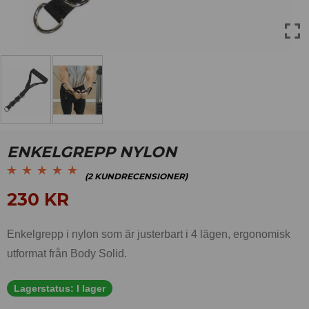
ENKELGREPP NYLON
(
2
KUNDRECENSIONER)
Betygsatt
2
5.00
av
230
KR
5 baserat på
kundrecensioner
Enkelgrepp i nylon som är justerbart i 4 lägen, ergonomisk
utformat från Body Solid.
Lagerstatus:
I lager