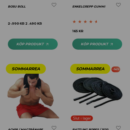
BOSU BOLL
ENKELGREPP GUMMI
2 .990
KR
2 .490
KR
Betygsatt
165
KR
4.50
av 5
KÖP PRODUKT
KÖP PRODUKT
-
14
%
ACH18 / MAGTRÄNARE
BATTLING ROPES / 1520