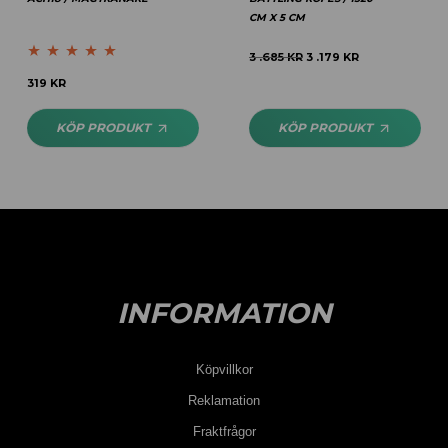
CM X 5 CM
3 .685
KR
3 .179
KR
Betygsatt
5.00
319
KR
av 5
KÖP PRODUKT
KÖP PRODUKT
INFORMATION
Köpvillkor
Reklamation
Fraktfrågor