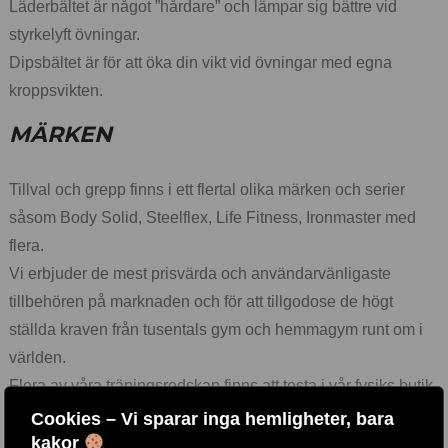
Läderbältet är något ”hårdare” och lämpar sig bättre vid
styrkelyft övningar.
Dipsbältet är för att öka din vikt vid övningar med egna
kroppsvikten.
MÄRKEN
Tillval och grepp finns i ett flertal olika märken och serier
såsom Body Solid, Steelflex, Life Fitness, Ironmaster med
flera.
Vi erbjuder de mest prisvärda och användarvänligaste
tillbehören på marknaden och för att tillgodose de högt
ställda kraven från tusentals gym och hemmagym runt om i
världen.
Flera av våra träningsredskap finns att testa i vår fysiks butik
i Göteborg, Välkomna!
Cookies – Vi sparar inga hemligheter, bara
kakor