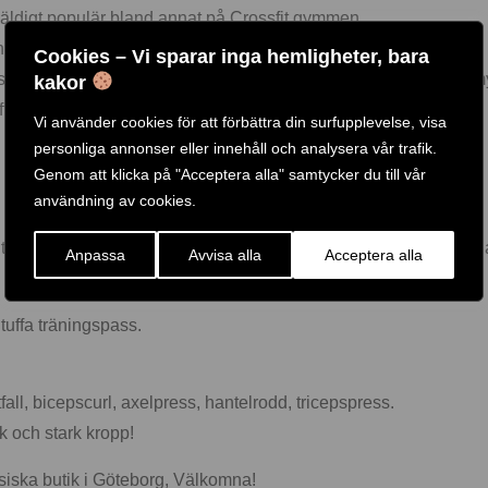
väldigt populär bland annat på Crossfit gymmen.
ch bra alternativ för hemmagymmet.
Cookies – Vi sparar inga hemligheter, bara
justerbara EZ hantlar 5-32,5 kg är en smidig modell som sparar 
kakor
tuffa pass både i hemmagymmet eller på klubben.
Vi använder cookies för att förbättra din surfupplevelse, visa
personliga annonser eller innehåll och analysera vår trafik.
Genom att klicka på "Acceptera alla" samtycker du till vår
användning av cookies.
t utrymme som ex. pelarstativ, större modeller som rymmer stora 
Anpassa
Avvisa alla
Acceptera alla
tuffa träningspass.
all, bicepscurl, axelpress, hantelrodd, tricepspress.
sk och stark kropp!
 fysiska butik i Göteborg, Välkomna!