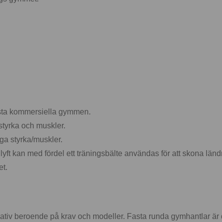
rsta kommersiella gymmen.
 styrka och muskler.
gga styrka/muskler.
 lyft kan med fördel ett träningsbälte användas för att skona länd
et.
lternativ beroende på krav och modeller. Fasta runda gymhantlar ä