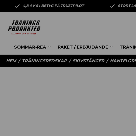
4,8 AV 5 I BETYG PÅ TRUSTPILOT
STORT L
SOMMAR-REA
PAKET / ERBJUDANDE
TRÄNI
HEM
/
TRÄNINGSREDSKAP
/
SKIVSTÄNGER
/
HANTELGRE