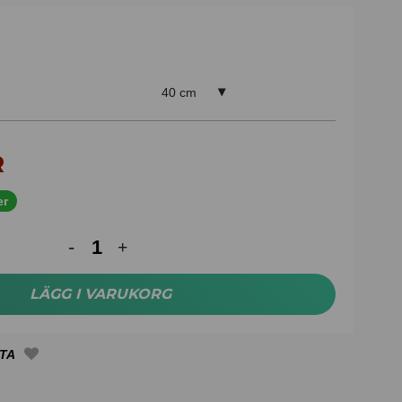
40 cm
R
er
LÄGG I VARUKORG