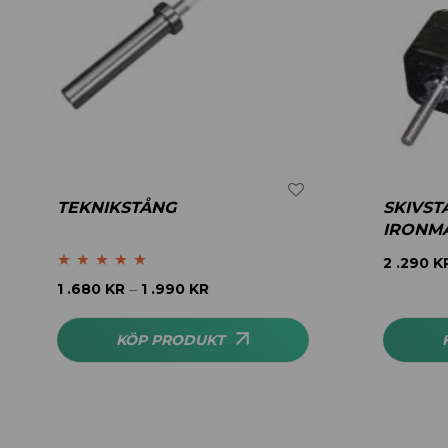
TEKNIKSTÅNG
SKIVST
IRONM
2 .290
K
Betygsatt
5.00
1 .680
KR
1 .990
KR
–
av 5
KÖP PRODUKT