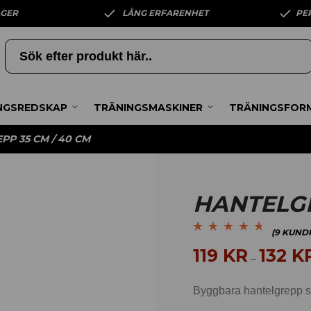
AGER
LÅNG ERFARENHET
PE
NGSREDSKAP
TRÄNINGSMASKINER
TRÄNINGSFOR
PP 35 CM / 40 CM
HANTELGR
(
9
KUNDR
Betygsatt
9
4.56
119
KR
132
K
–
av 5 baserat på
kundrecensioner
Byggbara hantelgrepp s