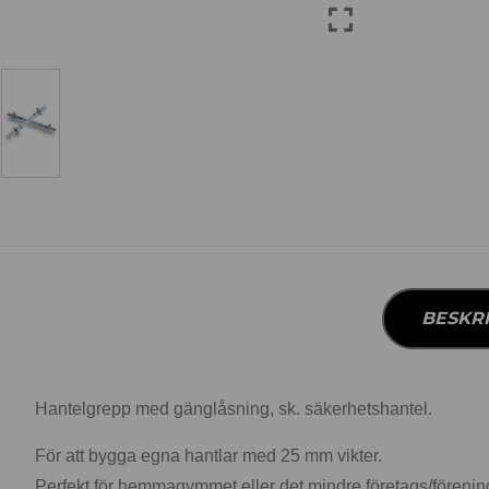
BESKR
Hantelgrepp med gänglåsning, sk. säkerhetshantel.
För att bygga egna hantlar med 25 mm vikter.
Perfekt för hemmagymmet eller det mindre företags/föreni