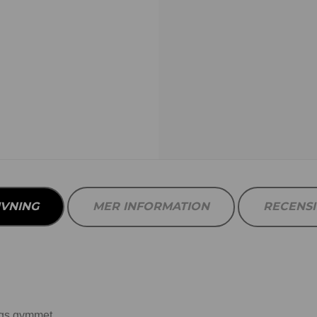
IVNING
MER INFORMATION
RECENS
ngs gymmet.