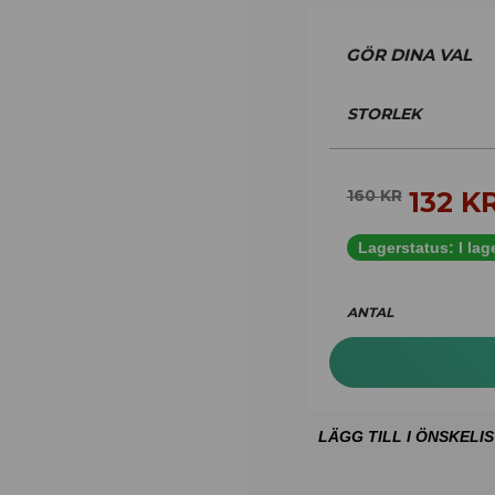
STORLEK
132
K
160
KR
Lagerstatus:
I lag
ANTAL