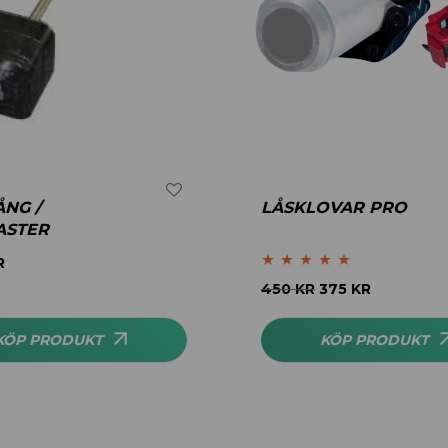
ÅNG /
LÅSKLOVAR PRO
ASTER
R
Betygsatt
5.00
450
KR
375
KR
av 5
KÖP PRODUKT
KÖP PRODUKT