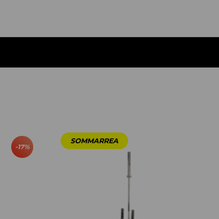
-
17
%