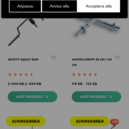
Anpassa
Avvisa alla
Acceptera alla
SAFETY SQUAT BAR
HANTELGREPP 35 CM / 40
CM
Betygsatt
Betygsatt
4.56
3 .990
KR
2 .990
KR
119
KR
132
KR
–
4.50
av 5
av 5
KÖP PRODUKT
KÖP PRODUKT
-
24
%