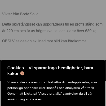
Vikter från Body Solid
Detta skivstångsset kan uppgraderas till en proffs stång som
är 220 cm och är av högre kvalitet och klarar över 680 kg!
OBS! Viss design skillnad mot bild kan förekomma.
Cookies – Vi sparar inga hemligheter, bara
ARTIKELNR:
177_5-KG-SKIVSTÅNGS-SET-4
kakor
ETIKETTER:
BODY SOLID
,
EVO POWER
Vi använder cookies för att förbättra din surfupplevelse, visa
RELATERADE PRODUKTER
personliga annonser eller innehåll och analysera vår trafik.
Genom att klicka på "Acceptera alla" samtycker du till vår
användning av cookies.
-
25
%
-
18
%