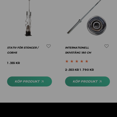
STATIV FÖR STÄNGER /
INTERNATIONELL
GOBH5
SKIVSTÅNG 180 CM
1 .355
KR
Betygsatt
5.00
2 .353
KR
1 .790
KR
av 5
KÖP PRODUKT
KÖP PRODUKT