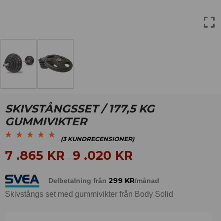
SKIVSTÅNGSSET / 177,5 KG
GUMMIVIKTER
(
3
KUNDRECENSIONER)
Betygsatt
3
5.00
av
7 .865
KR
9 .020
KR
–
5 baserat på
kundrecensioner
299
KR
Delbetalning från
/månad
Skivstångs set med gummivikter från Body Solid