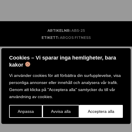
ARTIKELNR:
ABS-25
ETIKETT:
ARGOS FITNESS
RELATERADE PRODUKTER
Cookies – Vi sparar inga hemligheter, bara
kakor
Vi använder cookies för att förbättra din surfupplevelse, visa
-
37
%
personliga annonser eller innehåll och analysera vår trafik.
Genom att klicka på "Acceptera alla" samtycker du till vår
användning av cookies.
Anpassa
Avvisa alla
Acceptera alla