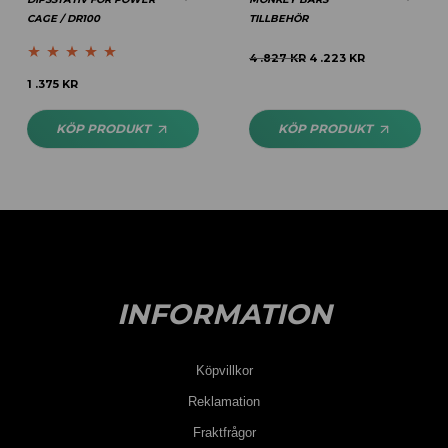
CAGE / DR100
TILLBEHÖR
4 .827
KR
4 .223
KR
Betygsatt
5.00
1 .375
KR
av 5
KÖP PRODUKT
KÖP PRODUKT
INFORMATION
Köpvillkor
Reklamation
Fraktfrågor