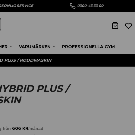
RSONLIG SERVICE
0300-43 33 00
MER
VARUMÄRKEN
PROFESSIONELLA GYM
D PLUS / RODDMASKIN
YBRID PLUS /
KIN
606
KR
g från
/månad