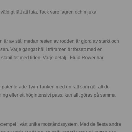
äldigt lätt att luta. Tack vare lagren och mjuka
n är av stål medan resten av rodden är gjord av starkt och
ssen. Varje gängat hål i träramen är försett med en
 stabilitet med tiden. Varje detalj i Fluid Rower har
en patenterade Twin Tanken med en ratt som gör att du
äning eller ett högintensivt pass, kan allt göras på samma
ill exempel i vårt unika motståndssystem. Med de flesta andra