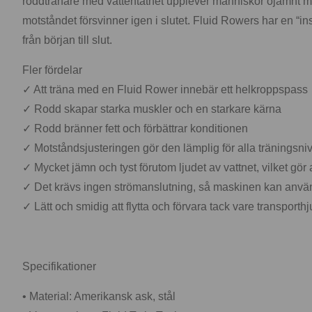
roddtränare med vattentäthet upplever människor ojämnt mots
motståndet försvinner igen i slutet. Fluid Rowers har en “in
från början till slut.
Fler fördelar
✓ Att träna med en Fluid Rower innebär ett helkroppspass
✓ Rodd skapar starka muskler och en starkare kärna
✓ Rodd bränner fett och förbättrar konditionen
✓ Motståndsjusteringen gör den lämplig för alla träningsnivå
✓ Mycket jämn och tyst förutom ljudet av vattnet, vilket gör
✓ Det krävs ingen strömanslutning, så maskinen kan använ
✓ Lätt och smidig att flytta och förvara tack vare transporthj
Specifikationer
• Material: Amerikansk ask, stål