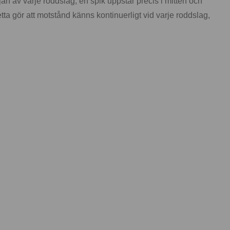
an av varje roddslag, en spik uppstår precis i mitten och
tta gör att motstånd känns kontinuerligt vid varje roddslag,