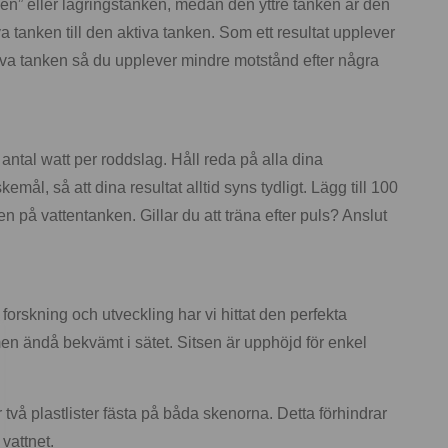
ken” eller lagringstanken, medan den yttre tanken är den
a tanken till den aktiva tanken. Som ett resultat upplever
ssiva tanken så du upplever mindre motstånd efter några
l antal watt per roddslag. Håll reda på alla dina
l, så att dina resultat alltid syns tydligt. Lägg till 100
en på vattentanken. Gillar du att träna efter puls? Anslut
forskning och utveckling har vi hittat den perfekta
en ändå bekvämt i sätet. Sitsen är upphöjd för enkel
två plastlister fästa på båda skenorna. Detta förhindrar
 vattnet.