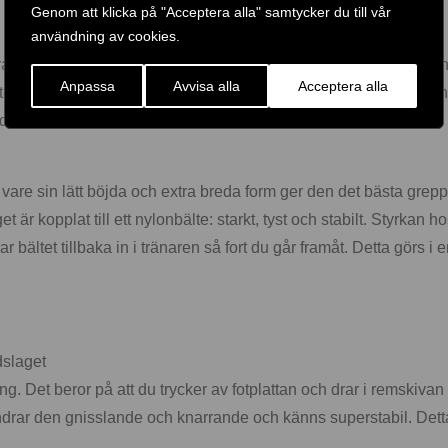
Genom att klicka på "Acceptera alla" samtycker du till vår
användning av cookies.
rata fotremmar som gör att du kan säkra varje fot individuellt. Din
Anpassa
Avvisa alla
Acceptera alla
ten. Tack vare sin design passar detta hälstöd perfekt runt hälen
d.
are sin lätt böjda och extra breda form ger den det bästa grepp
är kopplat till ett nylonbälte: starkt, tyst och stabilt. Styrkan 
 bältet tillbaka in i tränaren så fort du går framåt. Detta görs i 
dslaget
g. Det beror på att du trycker av fotplattan och drar i remskiva
indrar den gnisslande och knarrande och känns superstabil. Detta 