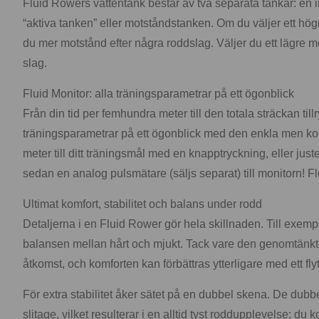
Fluid Rowers vattentank består av två separata tankar: en i
“aktiva tanken” eller motståndstanken. Om du väljer ett högr
du mer motstånd efter några roddslag. Väljer du ett lägre m
slag.
Fluid Monitor: alla träningsparametrar på ett ögonblick
Från din tid per femhundra meter till den totala sträckan till
träningsparametrar på ett ögonblick med den enkla men komple
meter till ditt träningsmål med en knapptryckning, eller just
sedan en analog pulsmätare (säljs separat) till monitorn! Fl
Ultimat komfort, stabilitet och balans under rodd
Detaljerna i en Fluid Rower gör hela skillnaden. Till exempe
balansen mellan hårt och mjukt. Tack vare den genomtänkta,
åtkomst, och komforten kan förbättras ytterligare med ett fl
För extra stabilitet åker sätet på en dubbel skena. De dubbe
slitage, vilket resulterar i en alltid tyst roddupplevelse: du