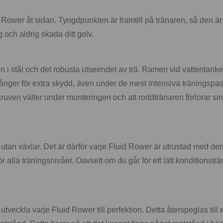
ower åt sidan. Tyngdpunkten är framtill på tränaren, så den är v
 och aldrig skada ditt golv.
n i stål och det robusta utseendet av trä. Ramen vid vattentanke
 gånger för extra skydd, även under de mest intensiva träningspa
 skruven välter under monteringen och att roddtränaren förlorar sin
l utan växlar. Det är därför varje Fluid Rower är utrustad med d
r alla träningsnivåer. Oavsett om du går för ett lätt konditionstr
tt utveckla varje Fluid Rower till perfektion. Detta återspeglas t