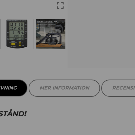
IVNING
MER INFORMATION
RECENS
STÅND!