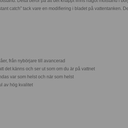
tånd. Detta beror på att det knappt finns något motstånd i börj
stant catch” tack vare en modifiering i bladet på vattentanken. De
er, från nybörjare till avancerad
 att det känns och ser ut som om du är på vattnet
das var som helst och när som helst
ul av hög kvalitet