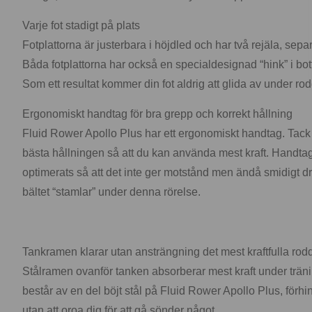
Varje fot stadigt på plats
Fotplattorna är justerbara i höjdled och har två rejäla, sepa
Båda fotplattorna har också en specialdesignad “hink” i bot
Som ett resultat kommer din fot aldrig att glida av under rod
Ergonomiskt handtag för bra grepp och korrekt hållning
Fluid Rower Apollo Plus har ett ergonomiskt handtag. Tack v
bästa hållningen så att du kan använda mest kraft. Handtaget 
optimerats så att det inte ger motstånd men ändå smidigt drar
bältet “stamlar” under denna rörelse.
Tankramen klarar utan ansträngning det mest kraftfulla rod
Stålramen ovanför tanken absorberar mest kraft under tränin
består av en del böjt stål på Fluid Rower Apollo Plus, förh
utan att oroa dig för att gå sönder något.