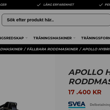
AGER
LÅNG ERFARENHET
PE
NGSREDSKAP
TRÄNINGSMASKINER
TRÄNINGSFOR
DMASKINER
/
FÄLLBARA RODDMASKINER
/
APOLLO HYBRI
APOLLO H
RODDMAS
17 .400
KR
Delbetalnin