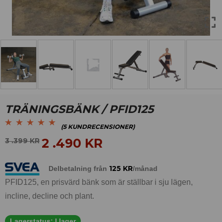
TRÄNINGSBÄNK / PFID125
(
5
KUNDRECENSIONER)
Betygsatt
5
5.00
av
2 .490
KR
3 .399
KR
5 baserat på
kundrecensioner
125
KR
Delbetalning från
/månad
PFID125, en prisvärd bänk som är ställbar i sju lägen,
incline, decline och plant.
Lagerstatus:
I lager