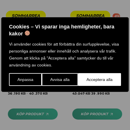
-
8
%
Cookies – Vi sparar inga hemligheter, bara
kakor
Vi använder cookies för att förbättra din surfupplevelse, visa
personliga annonser eller innehåll och analysera vår trafik.
Genom att klicka på "Acceptera alla" samtycker du till vår
användning av cookies.
BICEPS MASKIN / SBC600
BENSPARK / LÅRCURL /
Anpassa
Avvisa alla
Acceptera alla
BODY SOLID PRO DUAL
36 .190
KR
40 .370
KR
43 .547
KR
39 .990
KR
–
KÖP PRODUKT
KÖP PRODUKT