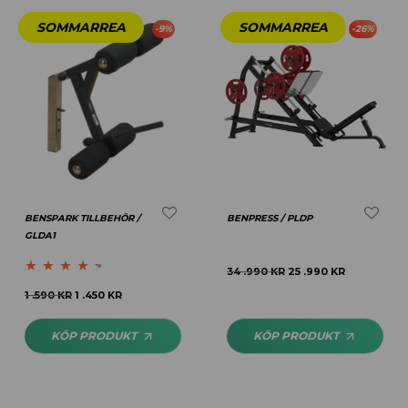
-
9
%
-
26
%
BENSPARK TILLBEHÖR /
BENPRESS / PLDP
GLDA1
34 .990
KR
25 .990
KR
Betygsatt
1 .590
KR
1 .450
KR
4.25
av 5
KÖP PRODUKT
KÖP PRODUKT