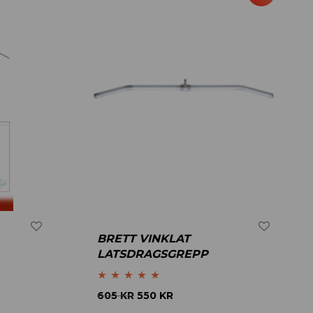
BRETT VINKLAT
LATSDRAGSGREPP
Betygsatt
5.00
605
KR
550
KR
av 5