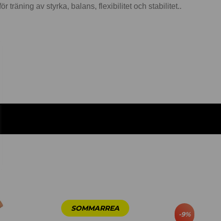
ning av styrka, balans, flexibilitet och stabilitet..
-
9
%