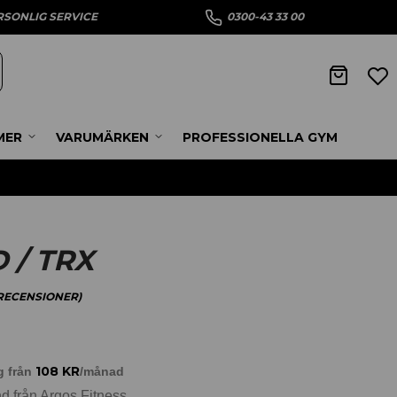
RSONLIG SERVICE
0300-43 33 00
MER
VARUMÄRKEN
PROFESSIONELLA GYM
/ TRX
ECENSIONER)
108
KR
g från
/månad
d från Argos Fitness