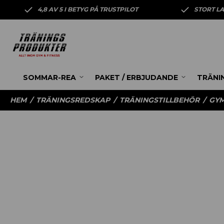
4,8 AV 5 I BETYG PÅ TRUSTPILOT
STORT L
SOMMAR-REA
PAKET / ERBJUDANDE
TRÄNI
HEM
/
TRÄNINGSREDSKAP
/
TRÄNINGSTILLBEHÖR
/
GYM