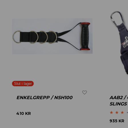
ENKELGREPP / NSH100
AAB2 /
SLINGS
410
KR
Betygsatt
935
KR
3.00
av 5