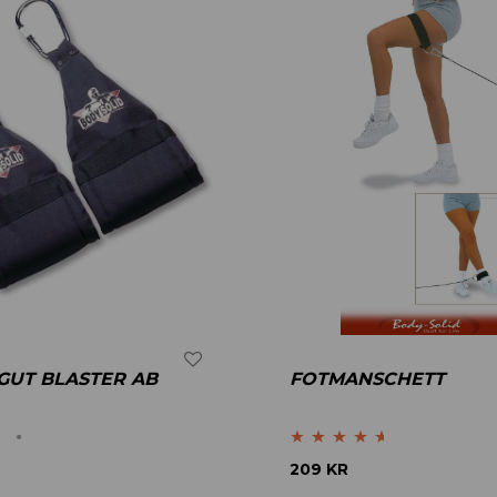
 GUT BLASTER AB
FOTMANSCHETT
Betygsatt
209
KR
4.50
av 5