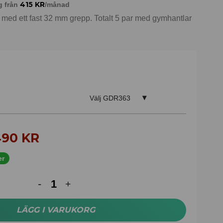
415
KR
g från
/månad
ed ett fast 32 mm grepp. Totalt 5 par med gymhantlar
Välj GDR363
.490
KR
er
LÄGG I VARUKORG