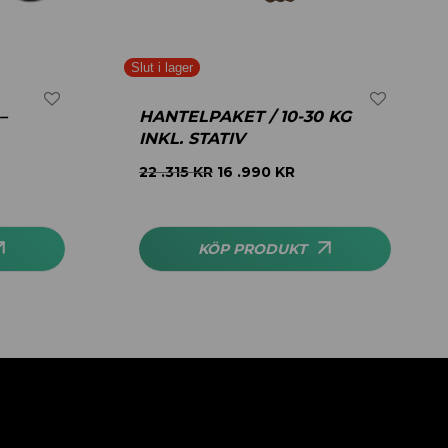
–
HANTELPAKET / 10-30 KG
INKL. STATIV
22 .315
KR
16 .990
KR
KÖP PRODUKT