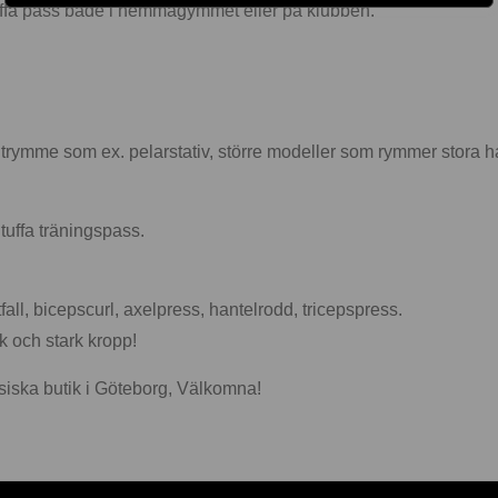
tuffa pass både i hemmagymmet eller på klubben.
t utrymme som ex. pelarstativ, större modeller som rymmer stora 
tuffa träningspass.
all, bicepscurl, axelpress, hantelrodd, tricepspress.
sk och stark kropp!
 fysiska butik i Göteborg, Välkomna!