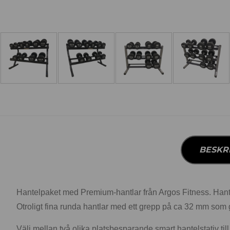
BESKR
Hantelpaket med Premium-hantlar från Argos Fitness. Hantlar
Otroligt fina runda hantlar med ett grepp på ca 32 mm som g
Välj mellan två olika platsbesparande smart hantelstativ ti