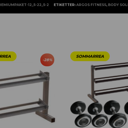
REMIUMPAKET-12_5-22_5-2
ETIKETTER:
ARGOS FITNESS
,
BODY SOL
-
28
%