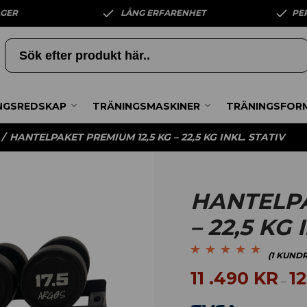
AGER
LÅNG ERFARENHET
PE
NGSREDSKAP
TRÄNINGSMASKINER
TRÄNINGSFOR
/
HANTELPAKET PREMIUM 12,5 KG – 22,5 KG INKL. STATIV
HANTELPA
– 22,5 KG 
(
1
KUNDR
Betygsatt
1
5.00
av
11 .490
KR
1
–
5 baserat på
kundrecension