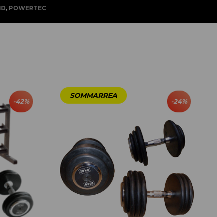
ID
,
POWERTEC
-
42
%
-
24
%