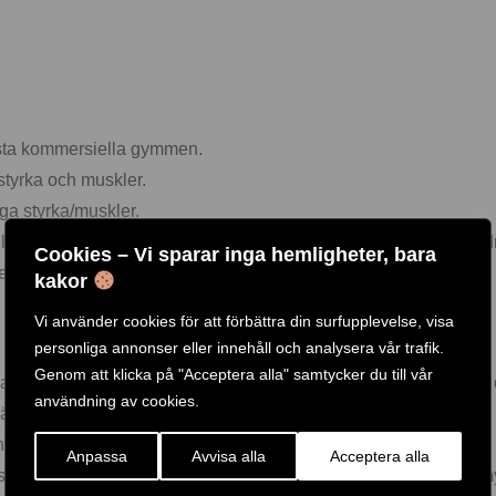
rsta kommersiella gymmen.
 styrka och muskler.
gga styrka/muskler.
 lyft kan med fördel ett träningsbälte användas för att skona länd
Cookies – Vi sparar inga hemligheter, bara
et.
kakor
Vi använder cookies för att förbättra din surfupplevelse, visa
personliga annonser eller innehåll och analysera vår trafik.
Genom att klicka på "Acceptera alla" samtycker du till vår
lternativ beroende på krav och modeller. Fasta runda gymhantlar ä
användning av cookies.
väldigt populär bland annat på Crossfit gymmen.
ch bra alternativ för hemmagymmet.
Anpassa
Avvisa alla
Acceptera alla
justerbara EZ hantlar 5-32,5 kg är en smidig modell som sparar 