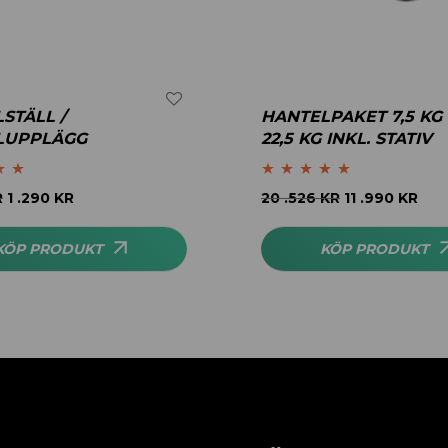
STÄLL /
HANTELPAKET 7,5 KG 
LUPPLÄGG
22,5 KG INKL. STATIV
.83
Betygsatt
5.00
R
1 .290
KR
20 .526
KR
11 .990
KR
av 5
KÖP PRODUKT
KÖP PRODUKT