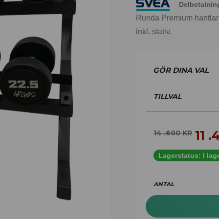
Delbetalnin
Runda Premium hantlar m
inkl. stativ.
TILLVAL
11 
14 .600
KR
Lagerstatus:
I lag
ANTAL