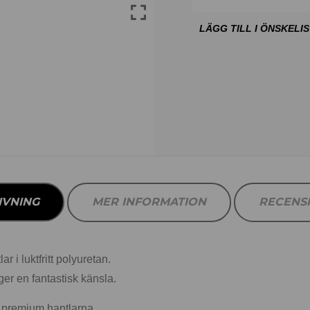
IVNING
MER INFORMATION
RECENS
 i luktfritt polyuretan.
er en fantastisk känsla.
ll premium hantlarna.