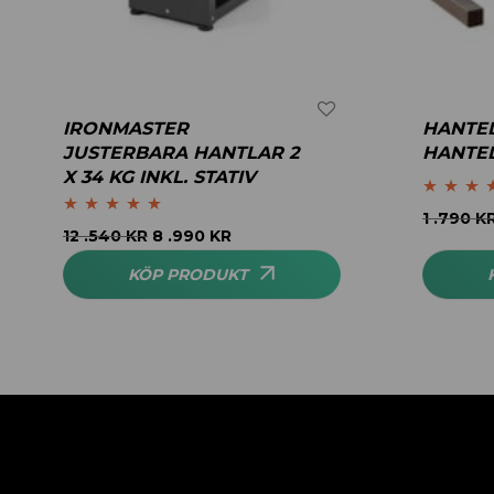
IRONMASTER
HANTEL
JUSTERBARA HANTLAR 2
HANTE
X 34 KG INKL. STATIV
Betygsatt
4
1 .790
K
Betygsatt
5.00
12 .540
KR
8 .990
KR
av 5
av 5
KÖP PRODUKT