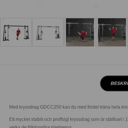
BESKR
Med kryssdrag GDCC250 kan du med fördel träna hela kr
Ett mycket stabilt och proffsigt kryssdrag som är ställbart i 
verka de friktionsfria rörelserna.