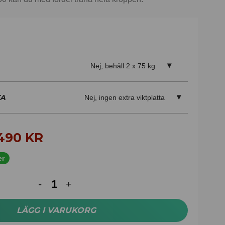
Nej, behåll 2 x 75 kg
TA
Nej, ingen extra viktplatta
.490
KR
er
LÄGG I VARUKORG