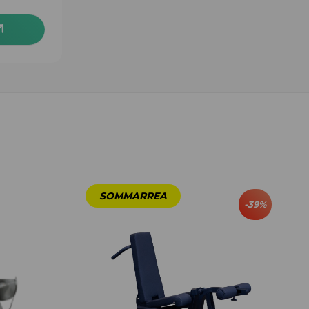
-
39
%