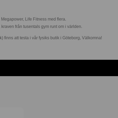
x Megapower, Life Fitness med flera.
 kraven från tusentals gym runt om i världen.
finns att testa i vår fysiks butik i Göteborg, Välkomna!