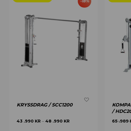
-
18
%
KRYSSDRAG / SCC1200
KOMPA
/ HDC2
43 .990
KR
48 .990
KR
65 .989
–