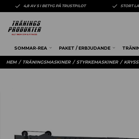
4,8 AV 5 I BETYG PÅ TRUSTPILOT
STORT L
SOMMAR-REA
PAKET / ERBJUDANDE
TRÄNI
HEM
/
TRÄNINGSMASKINER
/
STYRKEMASKINER
/
KRYS