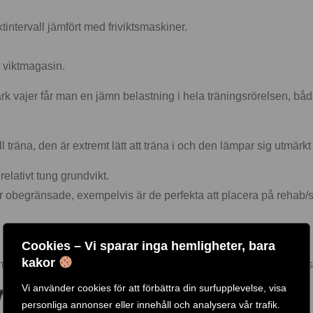
intervall jämfört med friviktsmaskiner.
 viktmagasin.
rk vajer får man en jämn belastning i hela träningsrörelsen, bå
äna, den är extremt lätt att träna i och den lämpar sig utmärkt för
elativt tung grundvikt.
begränsade, exempelvis är de perfekta att placera på rehab/sj
vt maskiner?
Cookies – Vi sparar inga hemligheter, bara
kakor
maskiner och träningsredskap får ni den mest varierade och alls
Vi använder cookies för att förbättra din surfupplevelse, visa
NS BÄSTA MÄRKEN!
personliga annonser eller innehåll och analysera vår trafik.