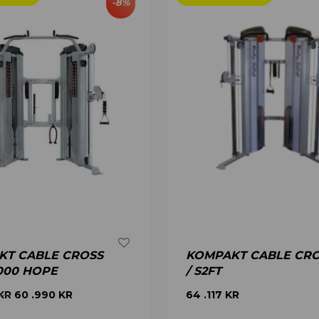
-
8
%
KT CABLE CROSS
KOMPAKT CABLE CR
000 HOPE
/ S2FT
KR
60 .990
KR
64 .117
KR