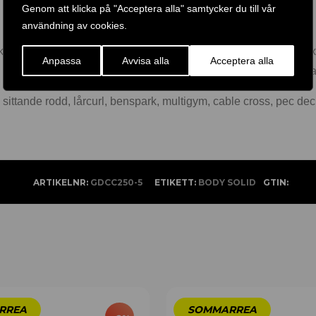
Genom att klicka på "Acceptera alla" samtycker du till vår
användning av cookies.
ärken och serier såsom Body Solid, Club Line, Pro Dual, Steelfle
Anpassa
Avvisa alla
Acceptera alla
viktmagasin på marknaden och för att tillgodose de högt ställda
ttande rodd, lårcurl, benspark, multigym, cable cross, pec deck) 
ARTIKELNR:
GDCC250-5
ETIKETT:
BODY SOLID
GTIN: