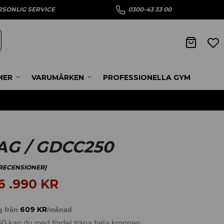
RSONLIG SERVICE
0300-43 33 00
MER
VARUMÄRKEN
PROFESSIONELLA GYM
G / GDCC250
ECENSIONER)
6 .990
KR
609
KR
g från
/månad
kan du med fördel träna hela kroppen.