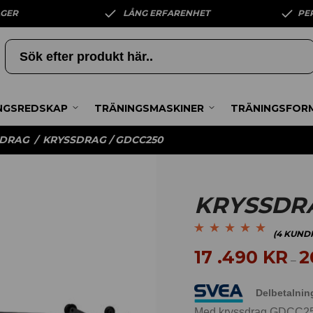
AGER
LÅNG ERFARENHET
PE
NGSREDSKAP
TRÄNINGSMASKINER
TRÄNINGSFOR
SDRAG
/
KRYSSDRAG / GDCC250
KRYSSDRA
(
4
KUNDR
Betygsatt
4
4.75
av
17 .490
KR
2
–
5 baserat på
kundrecensioner
Delbetalnin
Med kryssdrag GDCC250 