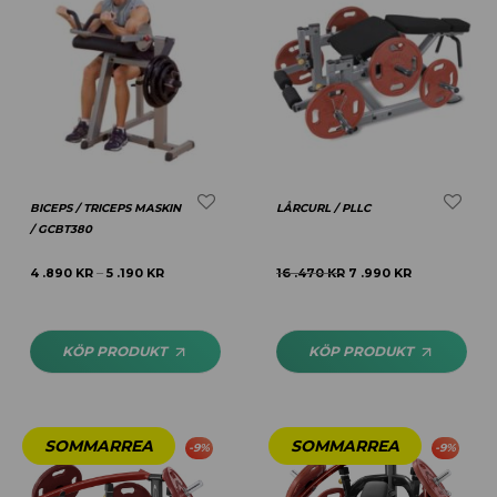
BICEPS / TRICEPS MASKIN
LÅRCURL / PLLC
/ GCBT380
4 .890
KR
5 .190
KR
16 .470
KR
7 .990
KR
–
KÖP PRODUKT
KÖP PRODUKT
-
9
%
-
9
%