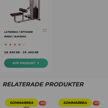
LATSDRAG / SITTANDE
RODD / SLM300G
Betygsatt
26 .990
KR
29 .490
KR
–
4.00
av 5
KÖP PRODUKT
RELATERADE PRODUKTER
-
35
%
-
51
%