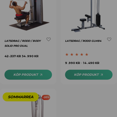
LATSDRAG / RODD / BODY
LATSDRAG / RODD GLM84
SOLID PRO DUAL
42 .337
KR
34 .990
KR
Betygsatt
5.00
9 .990
KR
14 .490
KR
–
av 5
KÖP PRODUKT
KÖP PRODUKT
-
20
%