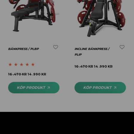
BÄNKPRESS / PLBP
INCLINE BÄNKPRESS /
PLIP
16 .470
KR
14 .990
KR
Betygsatt
5.00
16 .470
KR
14 .990
KR
av 5
KÖP PRODUKT
KÖP PRODUKT