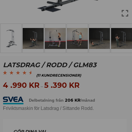
LATSDRAG / RODD / GLM83
(
11
KUNDRECENSIONER)
Betygsatt
11
4.45
4 .990
KR
5 .390
KR
–
av 5 baserat på
kundrecensioner
206
KR
Delbetalning från
/månad
Friviktsmaskin för Latsdrag / Sittande Rodd.