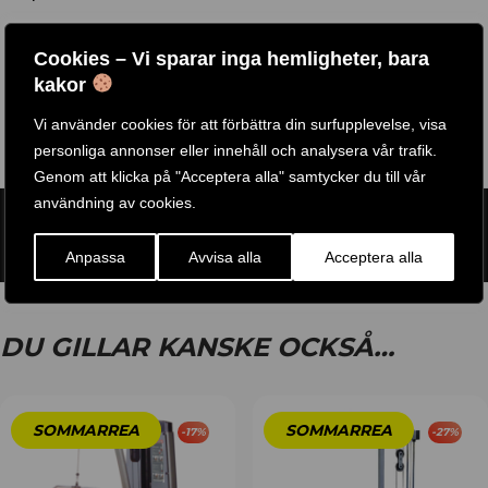
Flera av våra friviktsmaskiner (ex. sittande rodd, latsdrag,
Cookies – Vi sparar inga hemligheter, bara
bänkpress, benpress, lårcurl, benspark, knäböjsmaskin)
kakor
finns att testa i vår fysiks butik i Göteborg, Välkomna!
Vi använder cookies för att förbättra din surfupplevelse, visa
personliga annonser eller innehåll och analysera vår trafik.
Genom att klicka på "Acceptera alla" samtycker du till vår
användning av cookies.
ARTIKELNR:
GLM-83-3
ETIKETT:
BODY SOLID
Anpassa
Avvisa alla
Acceptera alla
DU GILLAR KANSKE OCKSÅ…
-
17
%
-
27
%