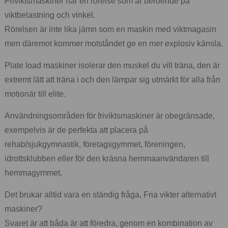
Friviktsmaskiner har en rörelse som är beroende på
viktbelastning och vinkel.
Rörelsen är inte lika jämn som en maskin med viktmagasin
men däremot kommer motståndet ge en mer explosiv känsla.
Plate load maskiner isolerar den muskel du vill träna, den är
extremt lätt att träna i och den lämpar sig utmärkt för alla från
motionär till elite.
Användningsområden för friviktsmaskiner är obegränsade,
exempelvis är de perfekta att placera på
rehab/sjukgymnastik, företagsgymmet, föreningen,
idrottsklubben eller för den kräsna hemmaanvändaren till
hemmagymmet.
Det brukar alltid vara en ständig fråga, Fria vikter alternativt
maskiner?
Svaret är att båda är att föredra, genom en kombination av