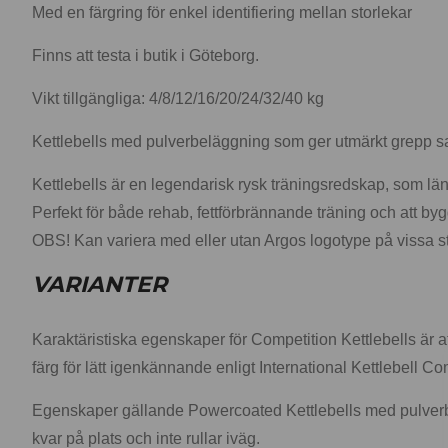
Med en färgring för enkel identifiering mellan storlekar
Finns att testa i butik i Göteborg.
Vikt tillgängliga: 4/8/12/16/20/24/32/40 kg
Kettlebells med pulverbeläggning som ger utmärkt grepp samtid
Kettlebells är en legendarisk rysk träningsredskap, som länge
Perfekt för både rehab, fettförbrännande träning och att by
OBS! Kan variera med eller utan Argos logotype på vissa s
VARIANTER
Karaktäristiska egenskaper för Competition Kettlebells är a
färg för lätt igenkännande enligt International Kettlebell Co
Egenskaper gällande Powercoated Kettlebells med pulverbelä
kvar på plats och inte rullar iväg.