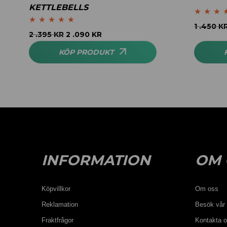
KETTLEBELLS
Betygsatt
5
1 .450
K
Betygsatt
5.00
2 .395
KR
2 .090
KR
av 5
av 5
KÖP PRODUKT
INFORMATION
OM 
Köpvillkor
Om oss
Reklamation
Besök vår 
Fraktfrågor
Kontakta 