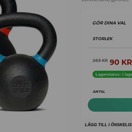
STORLEK
90
KR
263
KR
Lagerstatus:
I lag
ANTAL