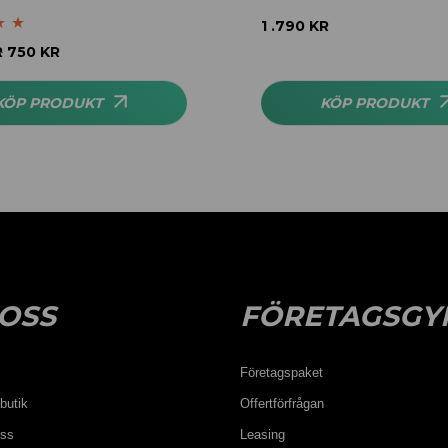
1 .790
KR
.00
R
750
KR
KÖP PRODUKT
KÖP PRODUKT
OSS
FÖRETAGSGY
Företagspaket
butik
Offertförfrågan
oss
Leasing