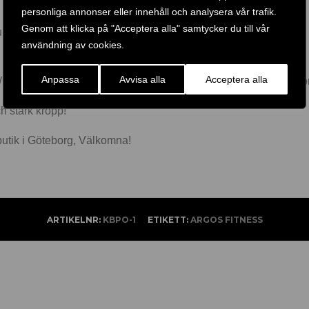
personliga annonser eller innehåll och analysera vår trafik.
Genom att klicka på "Acceptera alla" samtycker du till vår
ppfyller tävlingsstandarderna
användning av cookies.
Anpassa
Avvisa alla
Acceptera alla
dmill, Clean and Press, Rack and lunges, bicepscurl, militärpre
ch stark kropp!
a butik i Göteborg, Välkomna!
ARTIKELNR:
KBPO-1
ETIKETT:
ARGOS FITNESS