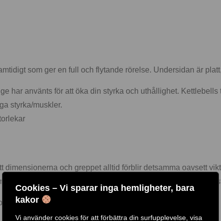
igt som ger en full och flytande rörelse. Undersidan är platt, så
 har använts för att öka din styrka och uthållighet. Kettlebells t
gga styrka/muskler.
torlekar
tt dimensionerna och greppet alltid förblir detsamma oavsett vikt
mpetition Sports Guidelines. Kettlebells handtag är alltid av olast
Cookies – Vi sparar inga hemligheter, bara
kakor
ggning som ger utmärkt grepp samtidigt som ger en full och flyt
Vi använder cookies för att förbättra din surfupplevelse, visa