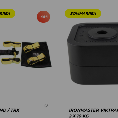
-
48
%
D / TRX
IRONMASTER VIKTPA
2 X 10 KG