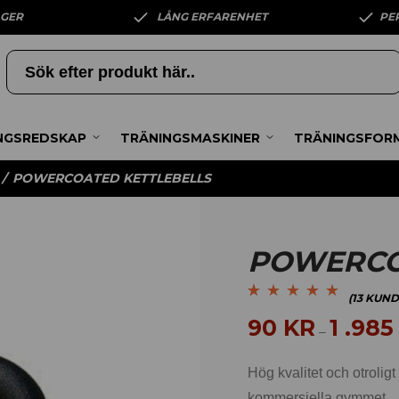
AGER
LÅNG ERFARENHET
PE
NGSREDSKAP
TRÄNINGSMASKINER
TRÄNINGSFOR
/
POWERCOATED KETTLEBELLS
POWERCO
(
13
KUND
Betygsatt
13
4.92
av
90
KR
1 .98
–
5 baserat på
kundrecensioner
Hög kvalitet och otroli
kommersiella gymmet.