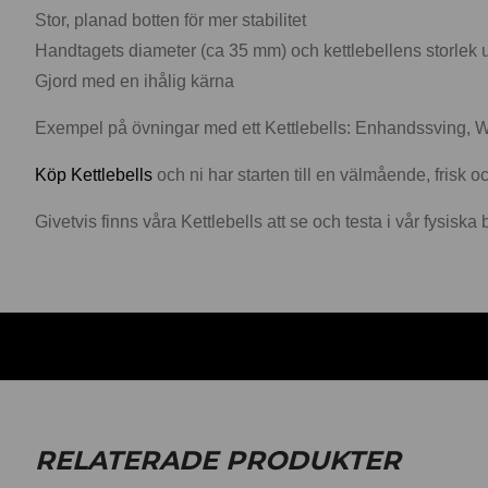
Stor, planad botten för mer stabilitet
Handtagets diameter (ca 35 mm) och kettlebellens storlek u
Gjord med en ihålig kärna
Exempel på övningar med ett Kettlebells: Enhandssving, Win
Köp Kettlebells
och ni har starten till en välmående, frisk o
Givetvis finns våra Kettlebells att se och testa i vår fysisk
RELATERADE PRODUKTER