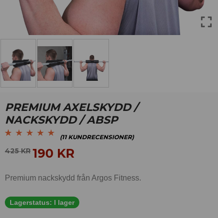
PREMIUM AXELSKYDD /
NACKSKYDD / ABSP
(
11
KUNDRECENSIONER)
Betygsatt
11
4.73
190
KR
425
KR
av 5 baserat på
kundrecensioner
Premium nackskydd från Argos Fitness.
Lagerstatus:
I lager