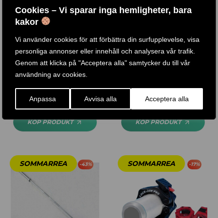
Cookies – Vi sparar inga hemligheter, bara
kakor
Vi använder cookies för att förbättra din surfupplevelse, visa
personliga annonser eller innehåll och analysera vår trafik.
AXELSKYDD
PREMIUM AXELSKYDD /
Genom att klicka på "Acceptera alla" samtycker du till vår
NACKSKYDD
användning av cookies.
255
KR
Betygsatt
Anpassa
Avvisa alla
Acceptera alla
425
KR
320
KR
4.50
av 5
KÖP PRODUKT
KÖP PRODUKT
-
43
%
-
17
%