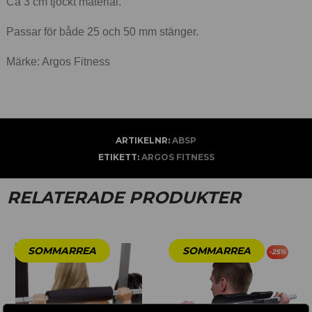
Ca 3 cm tjockt material.
Passar för både 25 och 50 mm stänger.
Märke: Argos Fitness
ARTIKELNR:
ABSP
ETIKETT:
ARGOS FITNESS
RELATERADE PRODUKTER
-
25
%