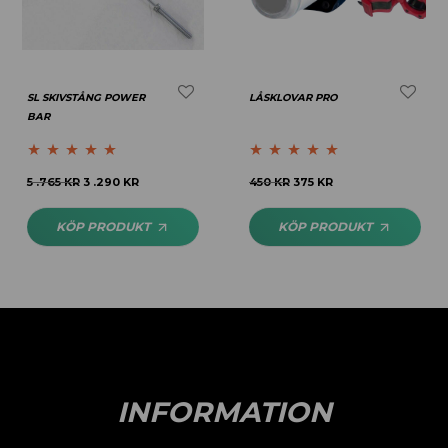
SL SKIVSTÅNG POWER
LÅSKLOVAR PRO
BAR
Betygsatt
5.00
Betygsatt
5.00
5 .765
KR
3 .290
KR
450
KR
375
KR
av 5
av 5
KÖP PRODUKT
KÖP PRODUKT
INFORMATION