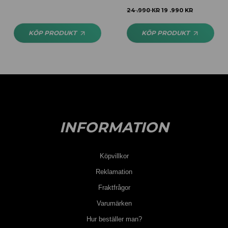
Betygsatt
5.00
24 .990
KR
19 .990
KR
av 5
KÖP PRODUKT
KÖP PRODUKT
INFORMATION
Köpvillkor
Reklamation
Fraktfrågor
Varumärken
Hur beställer man?