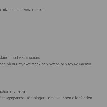
 adapter till denna maskin
askiner med viktmagasin.
roende på hur mycket maskinen nyttjas och typ av maskin.
ionär till elite.
retagsgymmet, föreningen, idrottsklubben eller för den