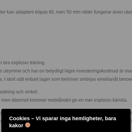
r kan adapters köpas till, men 50 mm vikter fungerar även utan
 bra explosiv träning.
ndre utrymme och har en betydligt lägre investeringskostnad är m
köta. I stort sätt enbart lager som behöver smörjas emellanåt be
astning och vinkel.
n men däremot kommer motståndet ge en mer explosiv känsla.
xtremt lätt att träna i och den lämpar sig utmärkt för alla från mot
Cookies – Vi sparar inga hemligheter, bara
xempelvis är de perfekta att placera på rehab/sjukgymnastik, fö
kakor