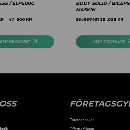
SS / SLP500G
BODY SOLID / BICEPS
MASKIN
KR
47 .300
KR
33 .867
KR
29 .028
KR
–
KÖP PRODUKT
KÖP PRODUKT
OSS
FÖRETAGSGY
Företagspaket
butik
Offertförfrågan