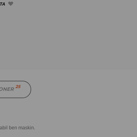
25
IONER
tabil ben maskin.