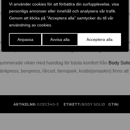
Vi använder cookies för att förbättra din surfupplevelse, visa
vt maskiner?
personliga annonser eller innehåll och analysera vår trafik.
maskiner och träningsredskap får ni den mest varierade och alls
Genom att klicka på "Acceptera alla" samtycker du till vår
användning av cookies.
Anpassa
Avvisa alla
Acceptera alla
märken och serier såsom Body Solid, Leverage Line, Powerline, Ste
na med på marknaden och för att tillgodose de högt ställda krave
. gummerade vikter med handtag för bästa komfort från
Body Soli
 bänkpress, benpress, lårcurl, benspark, knäböjsmaskin) finns att 
ARTIKELNR:
GCEC340-3
ETIKETT:
BODY SOLID
GTIN: