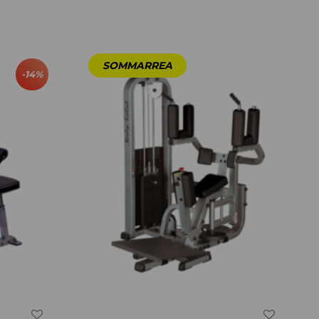
-
14
%