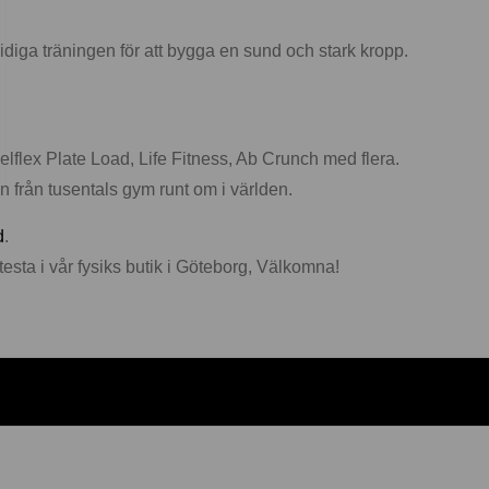
idiga träningen för att bygga en sund och stark kropp.
elflex Plate Load, Life Fitness, Ab Crunch med flera.
n från tusentals gym runt om i världen.
d
.
testa i vår fysiks butik i Göteborg, Välkomna!