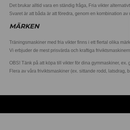
Det brukar alltid vara en ständig fråga, Fria vikter alternati
Svaret är att båda är att föredra, genom en kombination av 
MÄRKEN
Träningsmaskiner med fria vikter finns i ett flertal olika 
Vi erbjuder de mest prisvärda och kraftiga friviktsmaskiner
OBS! Tänk på att köpa till vikter för dina gymmaskiner, ex
Flera av våra friviktsmaskiner (ex. sittande rodd, latsdrag,