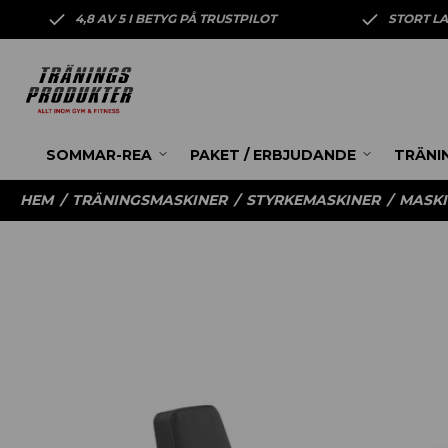
4,8 AV 5 I BETYG PÅ TRUSTPILOT
STORT L
SOMMAR-REA
PAKET / ERBJUDANDE
TRÄNI
HEM
/
TRÄNINGSMASKINER
/
STYRKEMASKINER
/
MASKI