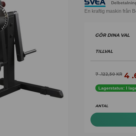
Delbetalnin
En kraftig maskin från B
TILLVAL
4 
7 .122,50
KR
Lagerstatus:
I lag
ANTAL