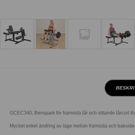
BESKRI
GCEC340, Benspark för framsida lår och sittande lårcurl för
Mycket enkel ändring av läge mellan framsida och baksida t