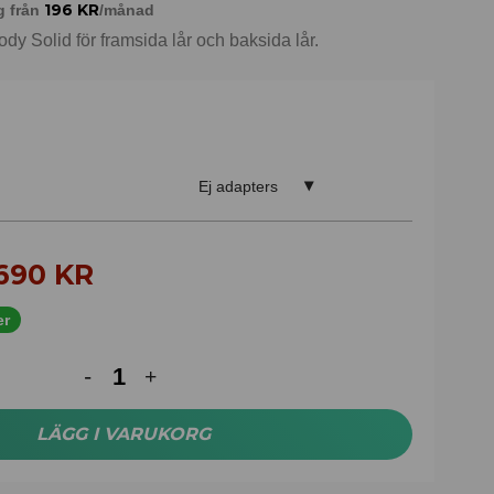
196
KR
g från
/månad
ody Solid för framsida lår och baksida lår.
Ej adapters
.690
KR
er
LÄGG I VARUKORG