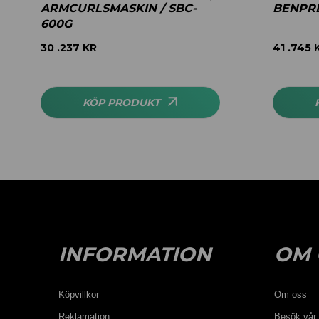
ARMCURLSMASKIN / SBC-
BENPRE
600G
30 .237
KR
41 .745
KÖP PRODUKT
INFORMATION
OM 
Köpvillkor
Om oss
Reklamation
Besök vår 