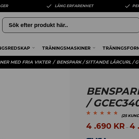
AGER
LÅNG ERFARENHET
PE
NGSREDSKAP
TRÄNINGSMASKINER
TRÄNINGSFOR
NER MED FRIA VIKTER
/
BENSPARK / SITTANDE LÅRCURL / 
BENSPARK
/ GCEC34
(
25
KUND
Betygsatt
25
4.64
4 .690
KR
4 
–
av 5 baserat på
kundrecensioner