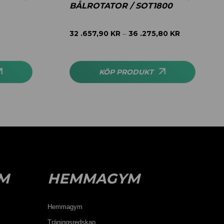
BÅLROTATOR / SOT1800
32 .657,90
KR
36 .275,80
KR
–
KÖP PRODUKT
M
HEMMAGYM
Hemmagym
Träningsredskap