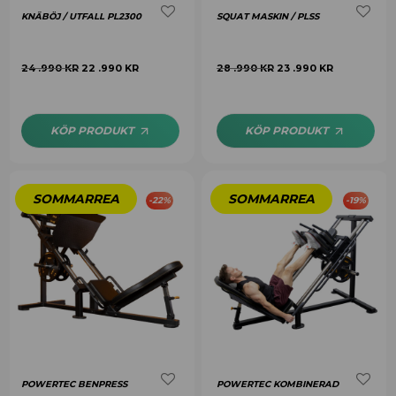
KNÄBÖJ / UTFALL PL2300
SQUAT MASKIN / PLSS
24 .990
KR
22 .990
KR
28 .990
KR
23 .990
KR
KÖP PRODUKT
KÖP PRODUKT
-
22
%
-
19
%
POWERTEC BENPRESS
POWERTEC KOMBINERAD