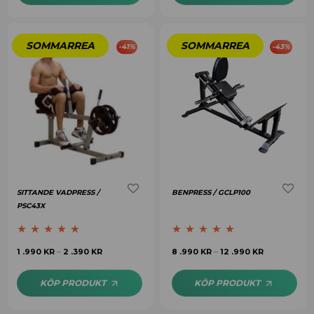
-
41
%
-
43
%
SITTANDE VADPRESS /
BENPRESS / GCLP100
PSC43X
Betygsatt
5.00
Betygsatt
5.00
1 .990
KR
2 .390
KR
8 .990
KR
12 .990
KR
–
–
av 5
av 5
KÖP PRODUKT
KÖP PRODUKT