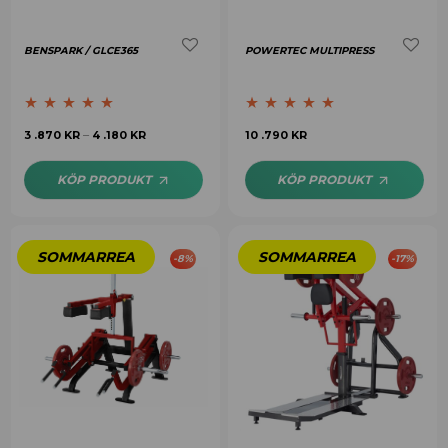
BENSPARK / GLCE365
POWERTEC MULTIPRESS
Betygsatt
4.69
Betygsatt
5.00
3 .870
KR
4 .180
KR
10 .790
KR
–
av 5
av 5
KÖP PRODUKT
KÖP PRODUKT
-
8
%
-
17
%