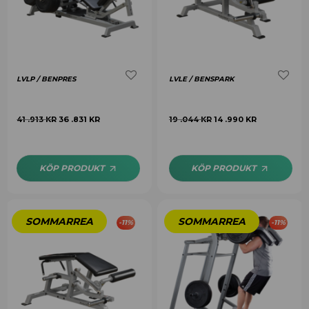
LVLP / BENPRES
LVLE / BENSPARK
41 .913
KR
36 .831
KR
19 .044
KR
14 .990
KR
KÖP PRODUKT
KÖP PRODUKT
-
11
%
-
11
%