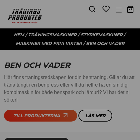
HEM
/
TRÄNINGSMASKINER
/
STYRKEMASKINER
/
MASKINER MED FRIA VIKTER
/ BEN OCH VADER
BEN OCH VADER
Här finns träningsredskapen för din benträning. Gillar du att
träna tungt i en benpress eller vill du hellre ha en smidig
kombimaskin för både benspark och lårcurl? Vi har det ni
söker!
TILL PRODUKTERNA
LÄS MER