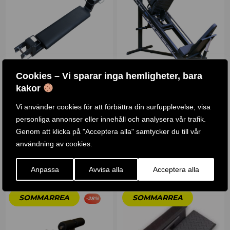
Cookies – Vi sparar inga hemligheter, bara
kakor
HIP THRUST TILLVAL
BENPRESS / GLPH1100
Vi använder cookies för att förbättra din surfupplevelse, visa
personliga annonser eller innehåll och analysera vår trafik.
1 .990
KR
Genom att klicka på "Acceptera alla" samtycker du till vår
Betygsatt
4.83
13 .490
KR
29 .107
KR
–
användning av cookies.
av 5
KÖP PRODUKT
KÖP PRODUKT
Anpassa
Avvisa alla
Acceptera alla
-
28
%