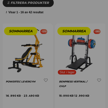
FILTRERA PRODUKTER
Visar 1 - 16 av 42 resultat
-
13
%
-
19
%
POWERTEC LEVERGYM
BENPRESS VERTIKAL /
GVLP
16 .990
KR
23 .490
KR
15 .990
KR
12 .990
KR
–