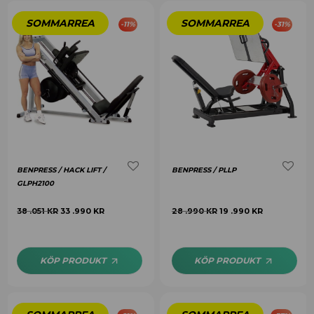
-
11
%
-
31
%
BENPRESS / HACK LIFT /
BENPRESS / PLLP
GLPH2100
38 .051
KR
33 .990
KR
28 .990
KR
19 .990
KR
KÖP PRODUKT
KÖP PRODUKT