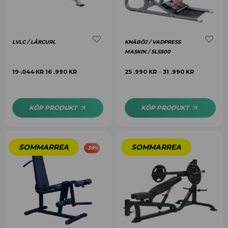
LVLC / LÅRCURL
KNÄBÖJ / VADPRESS
MASKIN / SLS500
19 .044
KR
16 .990
KR
25 .990
KR
31 .990
KR
–
KÖP PRODUKT
KÖP PRODUKT
-
39
%