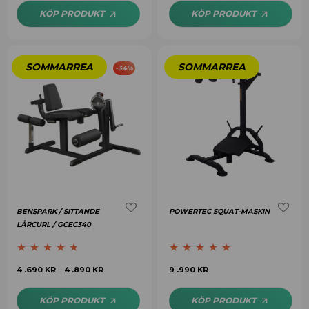
KÖP PRODUKT
KÖP PRODUKT
-
34
%
BENSPARK / SITTANDE
POWERTEC SQUAT-MASKIN
LÅRCURL / GCEC340
Betygsatt
4.64
Betygsatt
5.00
4 .690
KR
4 .890
KR
9 .990
KR
–
av 5
av 5
KÖP PRODUKT
KÖP PRODUKT