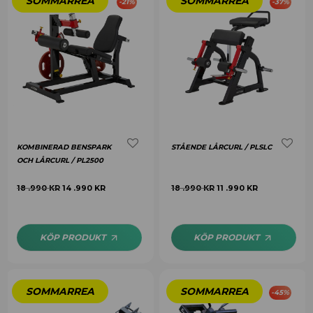
-
21
%
-
37
%
KOMBINERAD BENSPARK
STÅENDE LÅRCURL / PLSLC
OCH LÅRCURL / PL2500
18 .990
KR
14 .990
KR
18 .990
KR
11 .990
KR
KÖP PRODUKT
KÖP PRODUKT
-
45
%