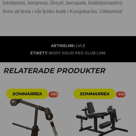
bänkpress, benpress, lårcurl, benspark, knäböjsmaskin)
finns att testa i vår fysiks butik i Kungsbacka, Välkomna!
ARTIKELNR:
LVLE
ETIKETT:
BODY SOLID PRO CLUB LINE
RELATERADE PRODUKTER
-
28
%
-
34
%