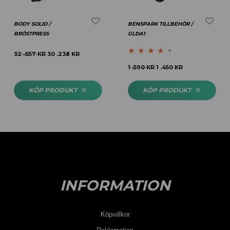
BODY SOLID /
BENSPARK TILLBEHÖR /
BRÖSTPRESS
GLDA1
32 .657
KR
30 .238
KR
Betygsatt
1 .590
KR
1 .450
KR
4.25
av 5
KÖP PRODUKT
KÖP PRODUKT
INFORMATION
Köpvillkor