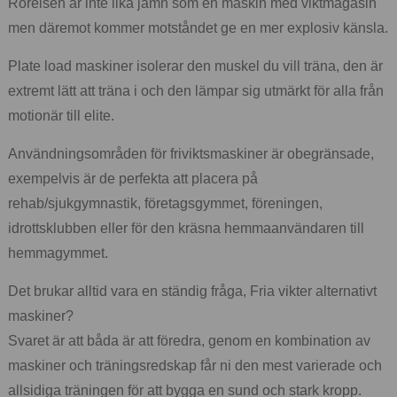
Rörelsen är inte lika jämn som en maskin med viktmagasin
men däremot kommer motståndet ge en mer explosiv känsla.
Plate load maskiner isolerar den muskel du vill träna, den är
extremt lätt att träna i och den lämpar sig utmärkt för alla från
motionär till elite.
Användningsområden för friviktsmaskiner är obegränsade,
exempelvis är de perfekta att placera på
rehab/sjukgymnastik, företagsgymmet, föreningen,
idrottsklubben eller för den kräsna hemmaanvändaren till
hemmagymmet.
Det brukar alltid vara en ständig fråga, Fria vikter alternativt
maskiner?
Svaret är att båda är att föredra, genom en kombination av
maskiner och träningsredskap får ni den mest varierade och
allsidiga träningen för att bygga en sund och stark kropp.