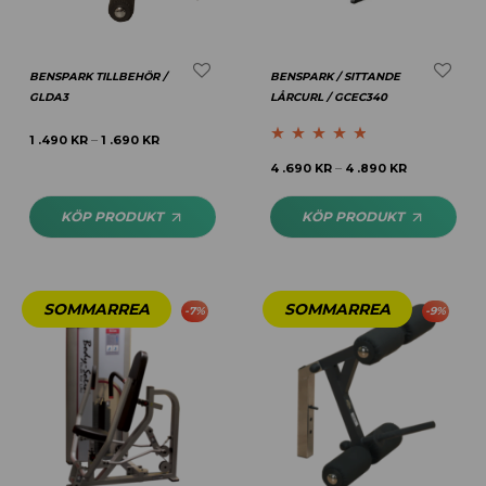
BENSPARK TILLBEHÖR /
BENSPARK / SITTANDE
GLDA3
LÅRCURL / GCEC340
1 .490
KR
1 .690
KR
–
Betygsatt
4.64
4 .690
KR
4 .890
KR
–
av 5
KÖP PRODUKT
KÖP PRODUKT
-
7
%
-
9
%