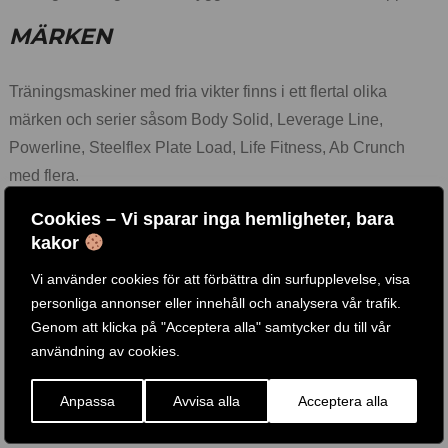
MÄRKEN
Träningsmaskiner med fria vikter finns i ett flertal olika
märken och serier såsom Body Solid, Leverage Line,
Powerline, Steelflex Plate Load, Life Fitness, Ab Crunch
med flera.
Vi erbjuder de mest prisvärda och kraftiga friviktsmaskinerna
Cookies – Vi sparar inga hemligheter, bara
med på marknaden och för att tillgodose de högt ställda
kakor
kraven från tusentals gym runt om i världen.
Vi använder cookies för att förbättra din surfupplevelse, visa
OBS! Tänk på att köpa till vikter för dina gymmaskiner, ex.
personliga annonser eller innehåll och analysera vår trafik.
Genom att klicka på "Acceptera alla" samtycker du till vår
gummerade vikter med handtag för bästa komfort från Body
användning av cookies.
Solid.
Köp vikter här!
Anpassa
Avvisa alla
Acceptera alla
Flera av våra friviktsmaskiner (ex. sittande rodd, latsdrag,