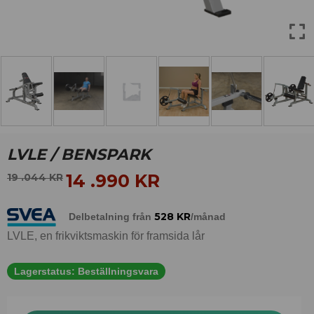
LVLE / BENSPARK
14 .990
KR
19 .044
KR
528
KR
Delbetalning från
/månad
LVLE, en frikviktsmaskin för framsida lår
Lagerstatus:
Beställningsvara