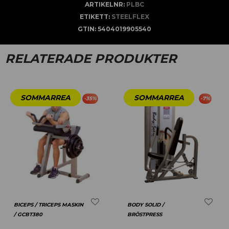
ARTIKELNR:
PLBC
ETIKETT:
STEELFLEX
GTIN:
5404019905540
RELATERADE PRODUKTER
-
35
%
-
7
%
BICEPS / TRICEPS MASKIN
BODY SOLID /
/ GCBT380
BRÖSTPRESS