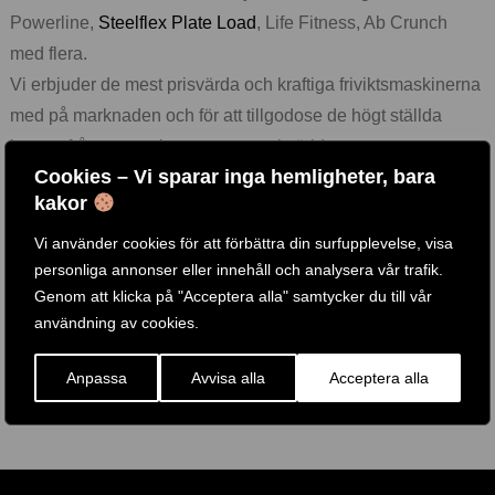
Powerline,
Steelflex Plate Load
, Life Fitness, Ab Crunch
med flera.
Vi erbjuder de mest prisvärda och kraftiga friviktsmaskinerna
med på marknaden och för att tillgodose de högt ställda
kraven från tusentals gym runt om i världen.
Cookies – Vi sparar inga hemligheter, bara
OBS! Tänk på att köpa till vikter för dina gymmaskiner, ex.
kakor
gummerade vikter med handtag för bästa komfort från Body
Vi använder cookies för att förbättra din surfupplevelse, visa
Solid.
personliga annonser eller innehåll och analysera vår trafik.
Köp vikter här.
Genom att klicka på "Acceptera alla" samtycker du till vår
Flera av våra friviktsmaskiner (ex. sittande rodd, latsdrag,
användning av cookies.
bänkpress, benpress, lårcurl, benspark, knäböjsmaskin)
Anpassa
Avvisa alla
Acceptera alla
finns att testa i vår fysiks butik i Kungsbacka, Välkomna!