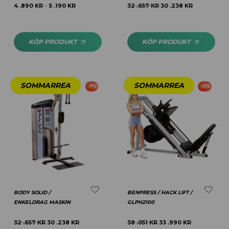
4 .890
KR
5 .190
KR
32 .657
KR
30 .238
KR
–
KÖP PRODUKT
KÖP PRODUKT
-
7
%
-
11
%
BODY SOLID /
BENPRESS / HACK LIFT /
ENKELDRAG MASKIN
GLPH2100
32 .657
KR
30 .238
KR
38 .051
KR
33 .990
KR