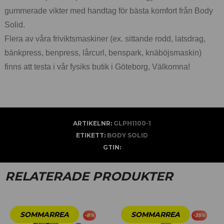
gummerade vikter med handtag för bästa komfort från Body
Solid.
Flera av våra friviktsmaskiner (ex. sittande rodd, latsdrag,
bänkpress, benpress, lårcurl, benspark, knäböjsmaskin)
finns att testa i vår fysiks butik i Göteborg, Välkomna!
ARTIKELNR:
GLPH1100-1
ETIKETT:
BODY SOLID
GTIN:
RELATERADE PRODUKTER
-
8
%
-
35
%