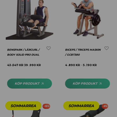
BENSPARK / LÅRCURL /
BICEPS / TRICEPS MASKIN
BODY SOLID PRO DUAL
/ GCBT380
43 .547
KR
39 .990
KR
4 .890
KR
5 .190
KR
–
KÖP PRODUKT
KÖP PRODUKT
-
15
%
-
9
%