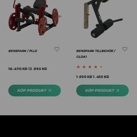
BENSPARK / PLLE
BENSPARK TILLBEHÖR /
GLDA1
16 .470
KR
13 .990
KR
Betygsatt
1 .590
KR
1 .450
KR
4.25
av 5
KÖP PRODUKT
KÖP PRODUKT