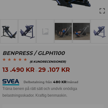
BENPRESS / GLPH1100
(
6
KUNDRECENSIONER)
Betygsatt
6
4.83
av
13 .490
KR
29 .107
KR
–
5 baserat på
kundrecensioner
480
KR
Delbetalning från
/månad
Träna benen på rätt sätt och undvik onödiga
belastningsskador. Kraftig benmaskin.