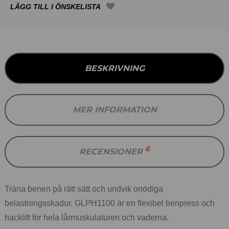
BESKRIVNING
MER INFORMATION
6
RECENSIONER
Träna benen på rätt sätt och undvik onödiga
belastningsskador. GLPH1100 är en flexibel benpress och
hacklift för hela lårmuskulaturen och vaderna.