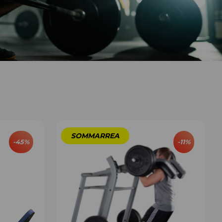
-
45
%
-
11
%