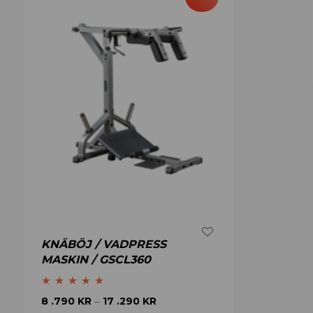
KNÄBÖJ / VADPRESS
MASKIN / GSCL360
Betygsatt
5.00
8 .790
KR
17 .290
KR
–