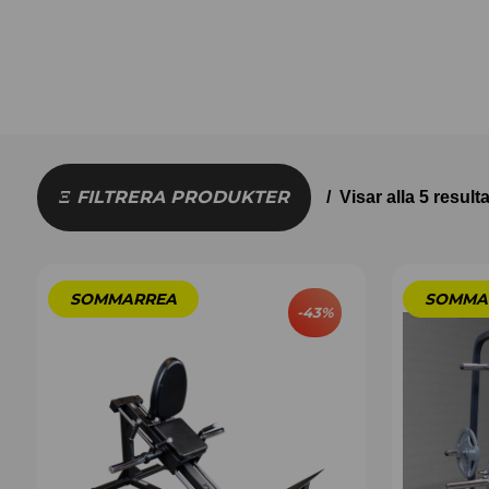
FILTRERA PRODUKTER
Visar alla 5 resulta
-
43
%