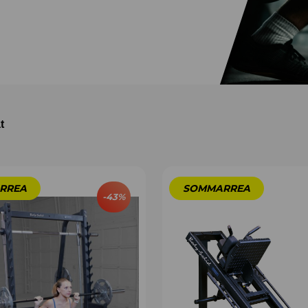
t
-
43
%