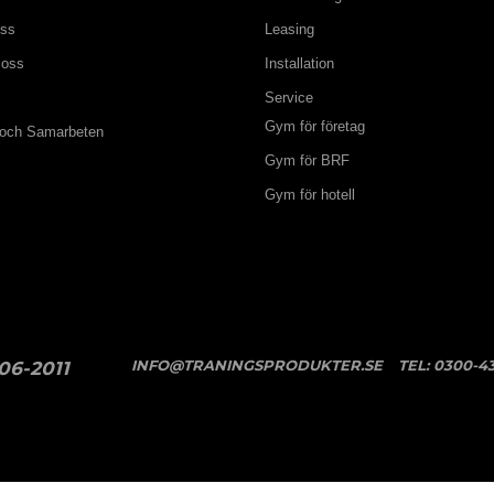
oss
Leasing
 oss
Installation
Service
Gym för företag
 och Samarbeten
Gym för BRF
Gym för hotell
INFO@TRANINGSPRODUKTER.SE
TEL:
0300-43
06-2011