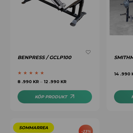
BENPRESS / GCLP100
SMITHM
14 .990
Betygsatt
5.00
8 .990
KR
12 .990
KR
–
av 5
KÖP PRODUKT
-
23
%