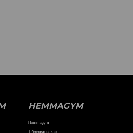
M
HEMMAGYM
Hemmagym
Träningsredskap