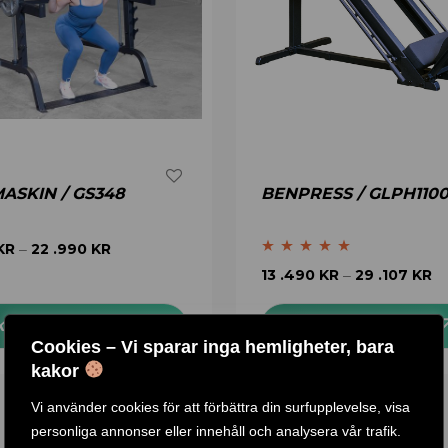
ASKIN / GS348
BENPRESS / GLPH110
KR
22 .990
KR
–
Betygsatt
4.83
13 .490
KR
29 .107
KR
–
av 5
KÖP PRODUKT
KÖP PRODUKT
Cookies – Vi sparar inga hemligheter, bara
kakor
Vi använder cookies för att förbättra din surfupplevelse, visa
personliga annonser eller innehåll och analysera vår trafik.