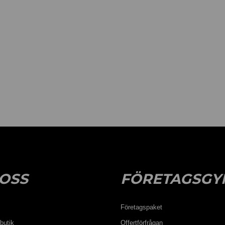
OSS
FÖRETAGSGY
Företagspaket
butik
Offertförfrågan