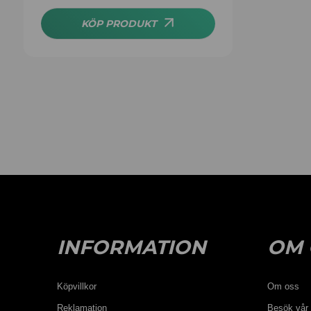
av 5
KÖP PRODUKT
INFORMATION
OM 
Köpvillkor
Om oss
Reklamation
Besök vår 