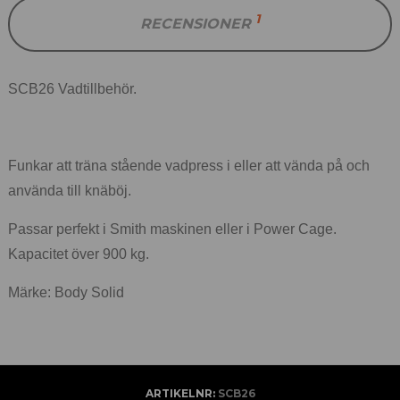
1
RECENSIONER
SCB26 Vadtillbehör.
Funkar att träna stående vadpress i eller att vända på och
använda till knäböj.
Passar perfekt i Smith maskinen eller i Power Cage.
Kapacitet över 900 kg.
Märke: Body Solid
ARTIKELNR:
SCB26