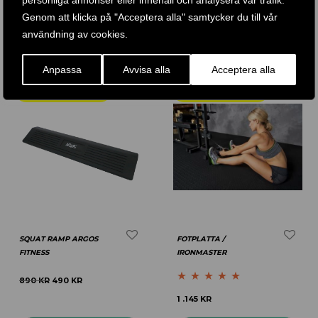
personliga annonser eller innehåll och analysera vår trafik.
Genom att klicka på "Acceptera alla" samtycker du till vår
KÖP PRODUKT
KÖP PRODUKT
användning av cookies.
Anpassa
Avvisa alla
Acceptera alla
-
45
%
SQUAT RAMP ARGOS
FOTPLATTA /
FITNESS
IRONMASTER
890
KR
490
KR
Betygsatt
5.00
1 .145
KR
av 5