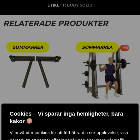
ETIKETT:
BODY SOLID
RELATERADE PRODUKTER
-
14
%
DIPSHANDTAG TILL
SMITHMASKIN / SCB1000
Cookies – Vi sparar inga hemligheter, bara
IRONMASTER IM2000
kakor
1 .350
KR
40 .642
KR
34 .990
KR
Vi använder cookies för att förbättra din surfupplevelse, visa