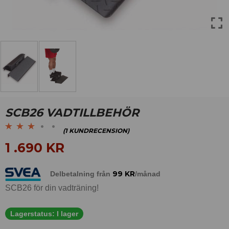
SCB26 VADTILLBEHÖR
(
1
KUNDRECENSION)
Betygsatt
1
1 .690
KR
3.00
av 5
baserat på
99
KR
Delbetalning från
/månad
kundrecension
SCB26 för din vadträning!
Lagerstatus:
I lager