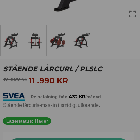
STÅENDE LÅRCURL / PLSLC
11 .990
KR
18 .990
KR
432
KR
Delbetalning från
/månad
Stående lårcurls-maskin i smidigt utförande.
Lagerstatus:
I lager