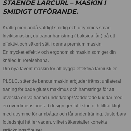
STÅENDE LÅRCURL – MASKIN I
SMIDIGT UTFÖRANDE.
Kraftig men ändå väldigt smidig och utrymmes smart
friviktsmaskin, du tränar hamstring ( baksida lår ) på ett
effektivt och säkert sätt i denna premium maskin.
En mycket effektiv och ergonomisk maskin som ger din
knäled fri rörelsebana.
Din nya favorit-maskin för att bygga effektiva lårmuskler.
PLSLC, stående bencurlmaskin erbjuder främst unilateral
träning för både glutes maximus och hamstrings för att
utveckla en vältränad underkropp! Vadderade kuddar med
en överdimensionerad design ger fullt stöd och tillräckligt
med utrymme för armbågar och lår under träning. Justerbara
fotledshjul håller vaden, vilket säkerställer korrekta
sträckningsrörelser.