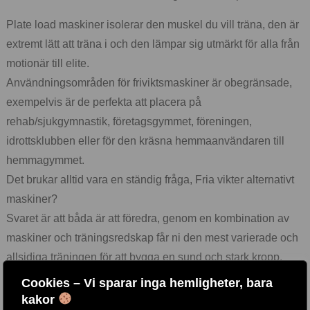
Plate load maskiner isolerar den muskel du vill träna, den är
extremt lätt att träna i och den lämpar sig utmärkt för alla från
motionär till elite.
Användningsområden för friviktsmaskiner är obegränsade,
exempelvis är de perfekta att placera på
rehab/sjukgymnastik, företagsgymmet, föreningen,
idrottsklubben eller för den kräsna hemmaanvändaren till
hemmagymmet.
Det brukar alltid vara en ständig fråga, Fria vikter alternativt
maskiner?
Svaret är att båda är att föredra, genom en kombination av
maskiner och träningsredskap får ni den mest varierade och
allsidiga träningen för att bygga en sund och stark kropp.
Cookies – Vi sparar inga hemligheter, bara
MÄRKEN
kakor