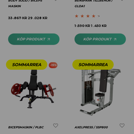
BODY SOLID / BICEPS
BENSPARK TILLBEHÖR /
MASKIN
GLDA1
33 .867
KR
29 .028
KR
Betygsatt
1 .590
KR
1 .450
KR
4.25
av 5
KÖP PRODUKT
KÖP PRODUKT
-
15
%
BICEPSMASKIN / PLBC
AXELPRESS / SSP800