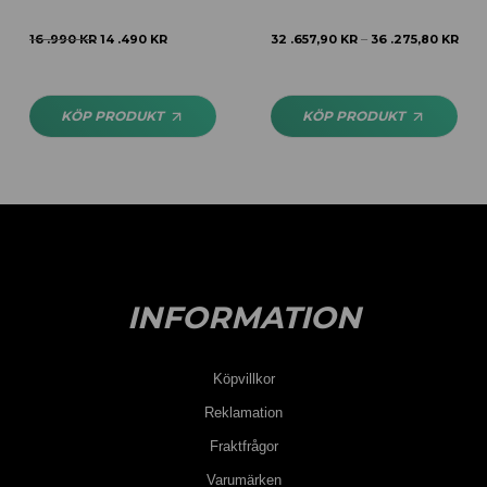
16 .990
KR
14 .490
KR
32 .657,90
KR
36 .275,80
KR
–
KÖP PRODUKT
KÖP PRODUKT
INFORMATION
Köpvillkor
Reklamation
Fraktfrågor
Varumärken