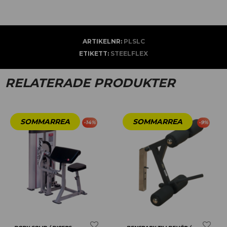
ARTIKELNR:
PLSLC
ETIKETT:
STEELFLEX
RELATERADE PRODUKTER
-
14
%
-
9
%