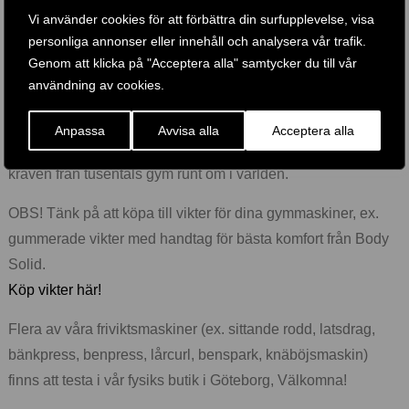
Vi använder cookies för att förbättra din surfupplevelse, visa
Träningsmaskiner med fria vikter finns i ett flertal olika
personliga annonser eller innehåll och analysera vår trafik.
märken och serier såsom Body Solid, Leverage Line,
Genom att klicka på "Acceptera alla" samtycker du till vår
Powerline, Steelflex Plate Load, Life Fitness, Ab Crunch
användning av cookies.
med flera.
Vi erbjuder de mest prisvärda och kraftiga friviktsmaskinerna
Anpassa
Avvisa alla
Acceptera alla
med på marknaden och för att tillgodose de högt ställda
kraven från tusentals gym runt om i världen.
OBS! Tänk på att köpa till vikter för dina gymmaskiner, ex.
gummerade vikter med handtag för bästa komfort från Body
Solid.
Köp vikter här!
Flera av våra friviktsmaskiner (ex. sittande rodd, latsdrag,
bänkpress, benpress, lårcurl, benspark, knäböjsmaskin)
finns att testa i vår fysiks butik i Göteborg, Välkomna!