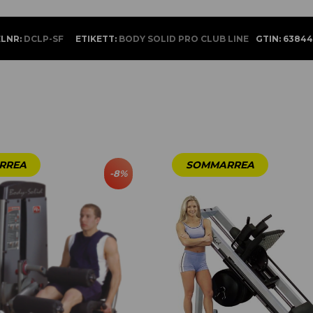
ELNR:
DCLP-SF
ETIKETT:
BODY SOLID PRO CLUB LINE
GTIN:
63844
-
8
%