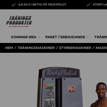
4,8 AV 5 I BETYG PÅ TRUSTPILOT
STORT L
SOMMAR-REA
PAKET / ERBJUDANDE
TRÄNI
HEM
/
TRÄNINGSMASKINER
/
STYRKEMASKINER
/
MASKI