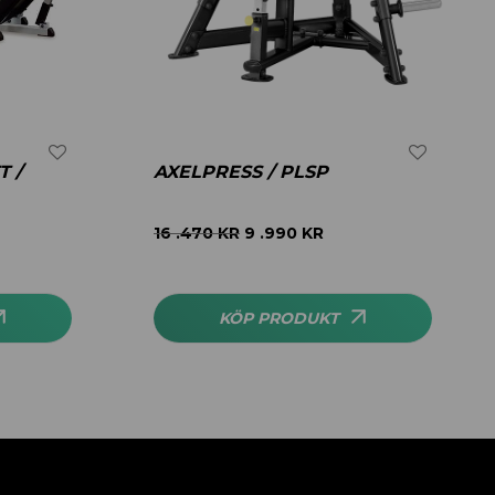
T /
AXELPRESS / PLSP
16 .470
KR
9 .990
KR
KÖP PRODUKT