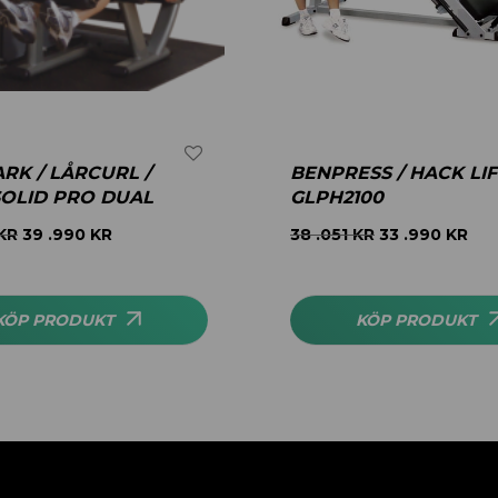
RK / LÅRCURL /
BENPRESS / HACK LIF
OLID PRO DUAL
GLPH2100
KR
39 .990
KR
38 .051
KR
33 .990
KR
KÖP PRODUKT
KÖP PRODUKT