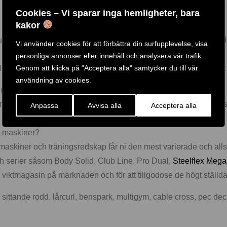
Cookies – Vi sparar inga hemligheter, bara
kakor
 viktmagasin.
rk vajer får man en jämn belastning i hela träningsrörelsen, bå
Vi använder cookies för att förbättra din surfupplevelse, visa
personliga annonser eller innehåll och analysera vår trafik.
Genom att klicka på "Acceptera alla" samtycker du till vår
räna, den är extremt lätt att träna i och den lämpar sig utmärkt för
användning av cookies.
elativt tung grundvikt.
begränsade, exempelvis är de perfekta att placera på rehab/sj
Anpassa
Avvisa alla
Acceptera alla
vt maskiner?
maskiner och träningsredskap får ni den mest varierade och alls
och serier såsom Body Solid, Club Line, Pro Dual,
Steelflex Meg
viktmagasin på marknaden och för att tillgodose de högt ställda
ttande rodd, lårcurl, benspark, multigym, cable cross, pec deck)