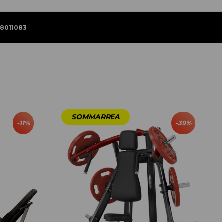
8011083
-
11
%
-
39
%