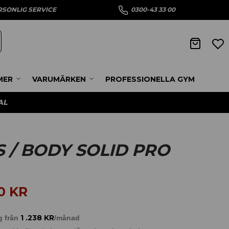
RSONLIG SERVICE
0300-43 33 00
MER
VARUMÄRKEN
PROFESSIONELLA GYM
AL
 / BODY SOLID PRO
90
KR
1 .238
KR
g från
/månad