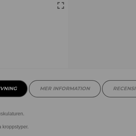
IVNING
MER INFORMATION
RECENS
uskulaturen.
la kroppstyper.