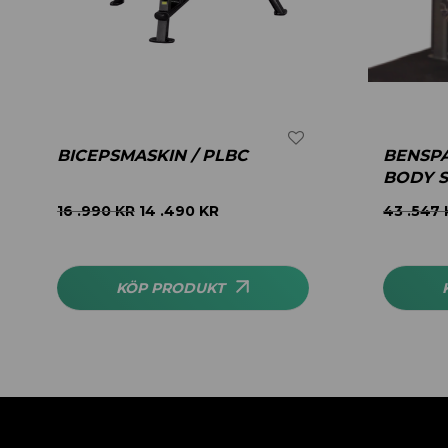
BICEPSMASKIN / PLBC
BENSPA
BODY S
16 .990
KR
14 .490
KR
43 .547
KÖP PRODUKT