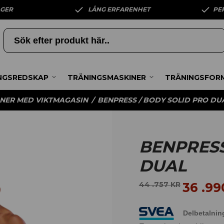
AGER
LÅNG ERFARENHET
PE
NGSREDSKAP
TRÄNINGSMASKINER
TRÄNINGSFOR
NER MED VIKTMAGASIN
/
BENPRESS / BODY SOLID PRO DU
BENPRESS
DUAL
36 .9
44 .757
KR
Delbetalnin