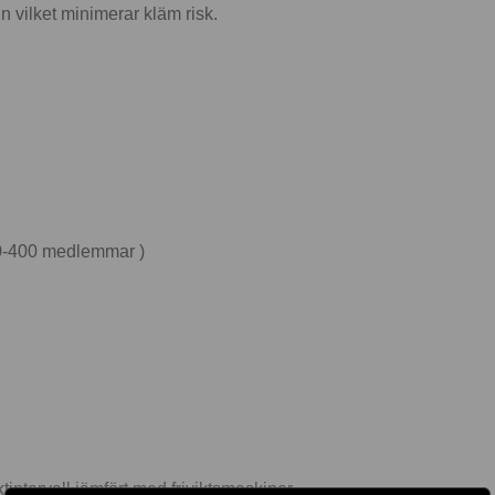
 vilket minimerar kläm risk.
300-400 medlemmar )
intervall jämfört med friviktsmaskiner.