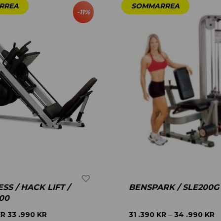
-
11
%
SS / HACK LIFT /
BENSPARK / SLE200G
00
KR
33 .990
KR
31 .390
KR
34 .990
KR
–