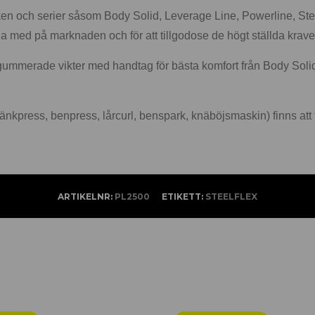
märken och serier såsom Body Solid, Leverage Line, Powerline, Ste
na med på marknaden och för att tillgodose de högt ställda krave
. gummerade vikter med handtag för bästa komfort från Body Soli
 bänkpress, benpress, lårcurl, benspark, knäböjsmaskin) finns att 
ARTIKELNR:
PL2500
ETIKETT:
STEELFLEX