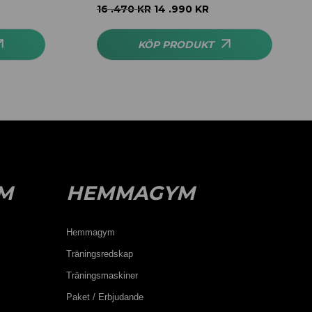
Betygsatt
5.00
16 .470
KR
14 .990
KR
av 5
KÖP PRODUKT
M
HEMMAGYM
Hemmagym
Träningsredskap
Träningsmaskiner
Paket / Erbjudande