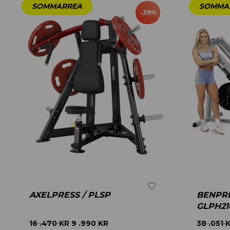
-
39
%
AXELPRESS / PLSP
BENPRE
GLPH21
16 .470
KR
9 .990
KR
38 .051