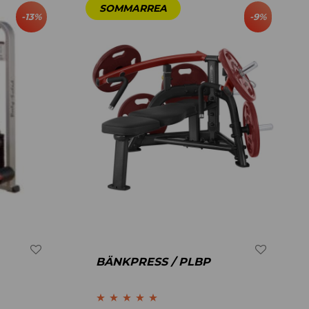
-
13
%
-
9
%
BÄNKPRESS / PLBP