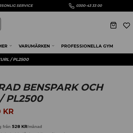
RSONLIG SERVICE
0300-43 33 00
MER
VARUMÄRKEN
PROFESSIONELLA GYM
RL / PL2500
RAD BENSPARK OCH
/ PL2500
0
KR
528
KR
g från
/månad