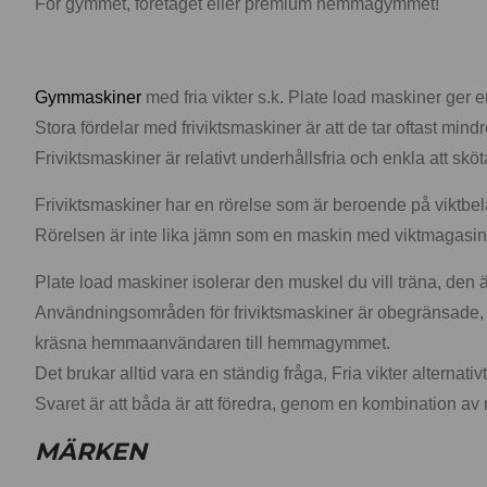
För gymmet, företaget eller premium hemmagymmet!
Gymmaskiner
med fria vikter s.k. Plate load maskiner ger e
Stora fördelar med friviktsmaskiner är att de tar oftast mi
Friviktsmaskiner är relativt underhållsfria och enkla att s
Friviktsmaskiner har en rörelse som är beroende på viktbel
Rörelsen är inte lika jämn som en maskin med viktmagasi
Plate load maskiner isolerar den muskel du vill träna, den är e
Användningsområden för friviktsmaskiner är obegränsade, e
kräsna hemmaanvändaren till hemmagymmet.
Det brukar alltid vara en ständig fråga, Fria vikter alternati
Svaret är att båda är att föredra, genom en kombination av 
MÄRKEN