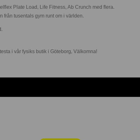
elflex Plate Load, Life Fitness, Ab Crunch med flera.
n från tusentals gym runt om i världen.
d.
testa i vår fysiks butik i Göteborg, Välkomna!