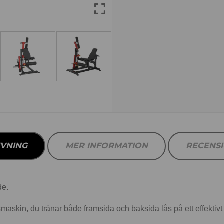
IVNING
MER INFORMATION
RECENS
de.
maskin, du tränar både framsida och baksida lås på ett effektiv