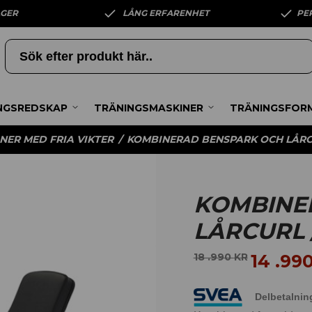
AGER
LÅNG ERFARENHET
PE
NGSREDSKAP
TRÄNINGSMASKINER
TRÄNINGSFOR
NER MED FRIA VIKTER
/
KOMBINERAD BENSPARK OCH LÅRCU
KOMBINE
LÅRCURL 
14 .99
18 .990
KR
Delbetalnin