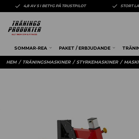
4,8 AV 5 I BETYG PÅ TRUSTPILOT
STORT L
SOMMAR-REA
PAKET / ERBJUDANDE
TRÄNI
HEM
/
TRÄNINGSMASKINER
/
STYRKEMASKINER
/
MASKI