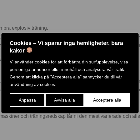
n bra explosiv träning.
ndre utrymme och har en betydligt lägre investeringskostnad är m
Cookies – Vi sparar inga hemligheter, bara
köta. I stort sätt enbart lager som behöver smörjas emellanåt be
kakor
astning och vinkel.
Vi använder cookies för att förbättra din surfupplevelse, visa
n men däremot kommer motståndet ge en mer explosiv känsla.
personliga annonser eller innehåll och analysera vår trafik.
Genom att klicka på "Acceptera alla" samtycker du till vår
xtremt lätt att träna i och den lämpar sig utmärkt för alla från mot
användning av cookies.
xempelvis är de perfekta att placera på rehab/sjukgymnastik, fö
Anpassa
Avvisa alla
Acceptera alla
vt maskiner?
maskiner och träningsredskap får ni den mest varierade och alls