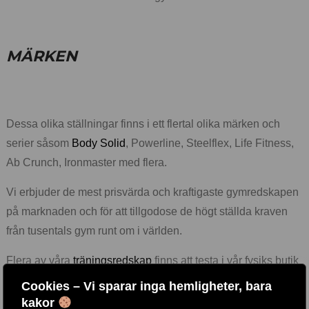
MÄRKEN
Dessa olika ställningar finns i ett flertal olika märken och
serier såsom
Body Solid
, Powerline, Steelflex, Life Fitness,
Ab Crunch, Ironmaster med flera.
Vi erbjuder de mest prisvärda och kraftigaste gymredskapen
på marknaden och för att tillgodose de högt ställda kraven
från tusentals gym runt om i världen.
Flera av våra
träningsredskap
finns att testa i vår fysiks butik
i Kungsbacka, Välkomna!
Cookies – Vi sparar inga hemligheter, bara
kakor