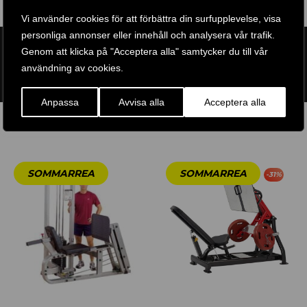
Vi använder cookies för att förbättra din surfupplevelse, visa
personliga annonser eller innehåll och analysera vår trafik.
ARTIKELNR:
SVKR1000
Genom att klicka på "Acceptera alla" samtycker du till vår
ETIKETT:
BODY SOLID PRO CLUB LINE
användning av cookies.
GTIN:
638448010192
Anpassa
Avvisa alla
Acceptera alla
RELATERADE PRODUKTER
-
31
%