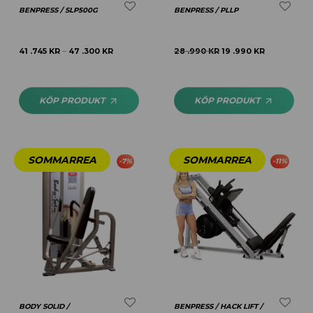
BENPRESS / SLP500G
BENPRESS / PLLP
41 .745
KR
47 .300
KR
28 .990
KR
19 .990
KR
–
KÖP PRODUKT
KÖP PRODUKT
-
7
%
-
11
%
BODY SOLID /
BENPRESS / HACK LIFT /