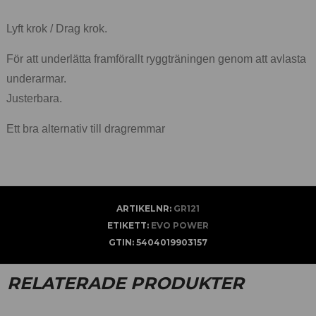
Lyft krok / Drag krok.
För att underlätta framförallt ryggträningen genom att avlasta
underarmar.
Justerbara.
Ett bra alternativ till dragremmar
ARTIKELNR:
GR121
ETIKETT:
EVO POWER
GTIN:
5404019903157
RELATERADE PRODUKTER