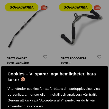
-
9
%
-
21
%
BRETT VINKLAT
BRETT RODDGREPP
GUMMIBEKLÄDD
GUMMI
Cookies – Vi sparar inga hemligheter, bara
Betygsatt
4.67
Betygsatt
5.00
649
KR
590
KR
520
KR
410
KR
kakor
av 5
av 5
Vi använder cookies för att förbättra din surfupplevelse, visa
KÖP PRODUKT
KÖP PRODUKT
personliga annonser eller innehåll och analysera vår trafik.
Genom att klicka på "Acceptera alla" samtycker du till vår
användning av cookies.