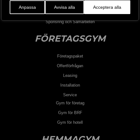
Jobba hos oss
Anpassa
Avvisa alla
Acceptera alla
Blogg
Sponsring och Samarbeten
FÖRETAGSGYM
Företagspaket
Offertförfrågan
Leasing
Installation
Service
Gym för företag
Gym för BRF
Gym för hotell
HEMMAGYM