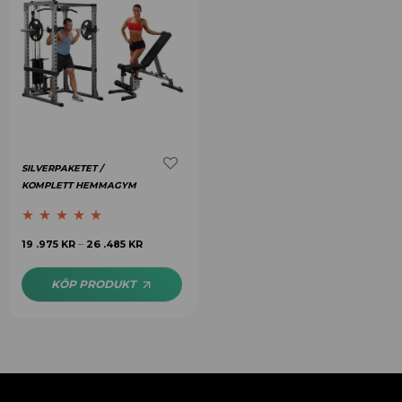
SILVERPAKETET /
KOMPLETT HEMMAGYM
Betygsatt
5.00
19 .975
KR
26 .485
KR
–
av 5
KÖP PRODUKT