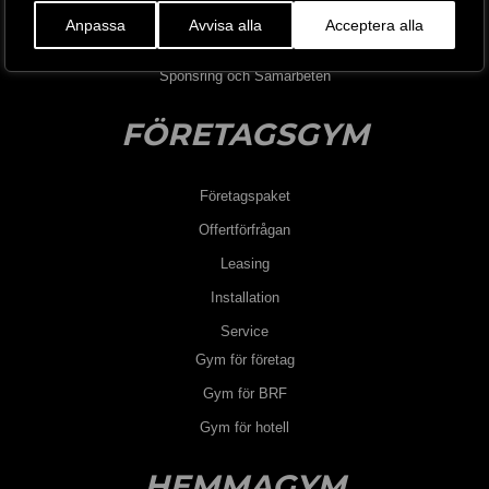
Jobba hos oss
Anpassa
Avvisa alla
Acceptera alla
Blogg
Sponsring och Samarbeten
FÖRETAGSGYM
Företagspaket
Offertförfrågan
Leasing
Installation
Service
Gym för företag
Gym för BRF
Gym för hotell
HEMMAGYM