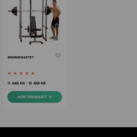
BRONSPAKETET
Betygsatt
4.75
11 .665
KR
15 .655
KR
–
av 5
KÖP PRODUKT