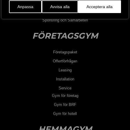
Jobba hos oss
Anpassa
Avvisa alla
Acceptera alla
Blogg
Sponsring och Samarbeten
FÖRETAGSGYM
Företagspaket
Offertförfrågan
Leasing
Installation
Service
Gym för företag
Gym för BRF
Gym för hotell
HEMMAGYM