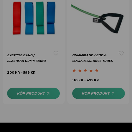
EXERCISE BAND /
GUMMIBAND / BODY-
ELASTISKA GUMMIBAND
SOLID RESISTANCE TUBES
200
KR
599
KR
–
Betygsatt
5.00
110
KR
495
KR
–
av 5
KÖP PRODUKT
KÖP PRODUKT