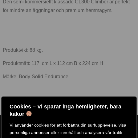
Den semi kommersiellt klassade CL300 Climber är perfekt
för mindre anläggningar och premium hemmagym.
Produktvikt: 68 kg.
Produktmått: 117 cm L x 112 cm B x 224 cm H
Märke: Body-Solid Endurance
Cookies – Vi sparar inga hemligheter, bara
kakor
ARTIKELNR:
CL-300
Vi använder cookies för att förbättra din surfupplevelse, visa
ETIKETTER:
BODY SOLID
,
ENDURANCE
personliga annonser eller innehåll och analysera vår trafik.