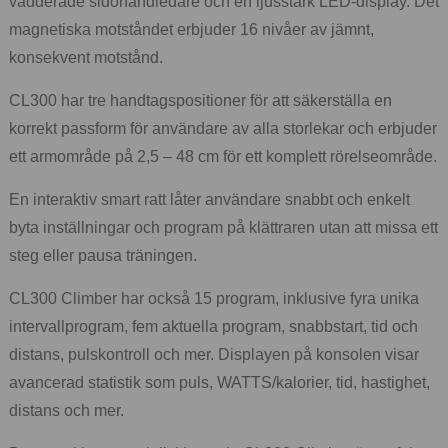
vadderade sidohandledare och en ljusstark LED-display. Det
magnetiska motståndet erbjuder 16 nivåer av jämnt,
konsekvent motstånd.
CL300 har tre handtagspositioner för att säkerställa en
korrekt passform för användare av alla storlekar och erbjuder
ett armområde på 2,5 – 48 cm för ett komplett rörelseområde.
En interaktiv smart ratt låter användare snabbt och enkelt
byta inställningar och program på klättraren utan att missa ett
steg eller pausa träningen.
CL300 Climber har också 15 program, inklusive fyra unika
intervallprogram, fem aktuella program, snabbstart, tid och
distans, pulskontroll och mer. Displayen på konsolen visar
avancerad statistik som puls, WATTS/kalorier, tid, hastighet,
distans och mer.