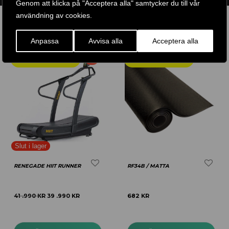
Genom att klicka på "Acceptera alla" samtycker du till vår
användning av cookies.
RELATERADE PRODUKTER
Anpassa
Avvisa alla
Acceptera alla
-
5
%
RENEGADE HIIT RUNNER
RF34B / MATTA
41 .990
KR
39 .990
KR
682
KR