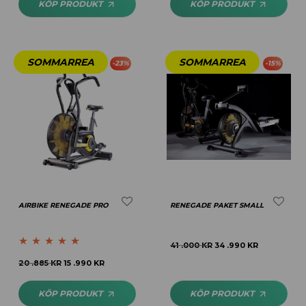
KÖP PRODUKT
KÖP PRODUKT
-
23
%
-
15
%
AIRBIKE RENEGADE PRO
RENEGADE PAKET SMALL
41 .000
KR
34 .990
KR
Betygsatt
5.00
20 .885
KR
15 .990
KR
av 5
KÖP PRODUKT
KÖP PRODUKT