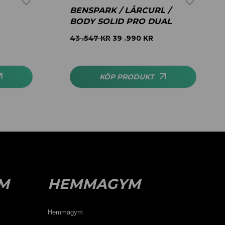
BENSPARK / LÅRCURL /
BODY SOLID PRO DUAL
43 .547
KR
39 .990
KR
KÖP PRODUKT
M
HEMMAGYM
Hemmagym