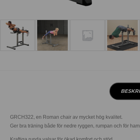
BESKR
GRCH322, en Roman chair av mycket hög kvalitet.
Ger bra träning både för nedre ryggen, rumpan och för hamstri
Kraftiga runda valsar för ökad komfort och stöd.