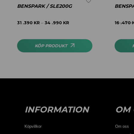
BENSPARK / SLE200G
BENSPA
31 .390
KR
34 .990
KR
16 .470
–
KÖP PRODUKT
INFORMATION
OM 
Köpvillkor
Om oss