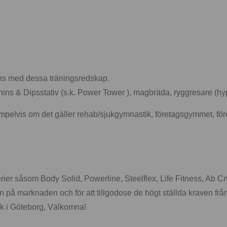
ns med dessa träningsredskap.
Chins & Dipsstativ (s.k. Power Tower ), magbräda, ryggresare (h
xempelvis om det gäller rehab/sjukgymnastik, företagsgymmet, för
h serier såsom Body Solid, Powerline, Steelflex, Life Fitness, Ab
 på marknaden och för att tillgodose de högt ställda kraven från
tik i Göteborg, Välkomna!