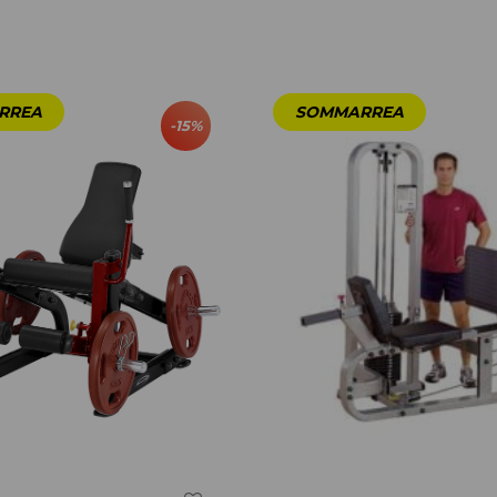
-
15
%