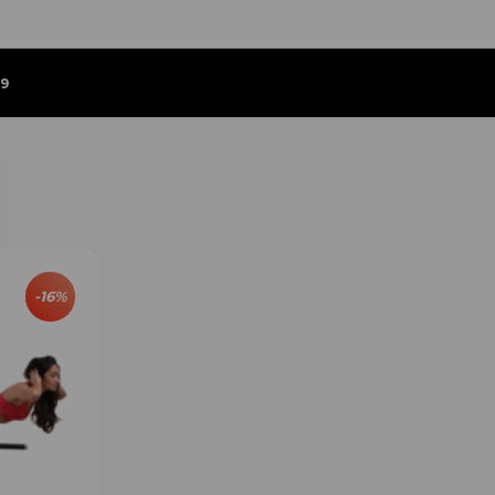
9
-
16
%