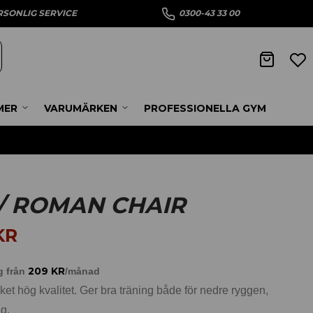
RSONLIG SERVICE
0300-43 33 00
MER
VARUMÄRKEN
PROFESSIONELLA GYM
/ ROMAN CHAIR
KR
209
KR
g från
/månad
et hög kvalitet. Ger bra träning både för nedre ryggen,
g.