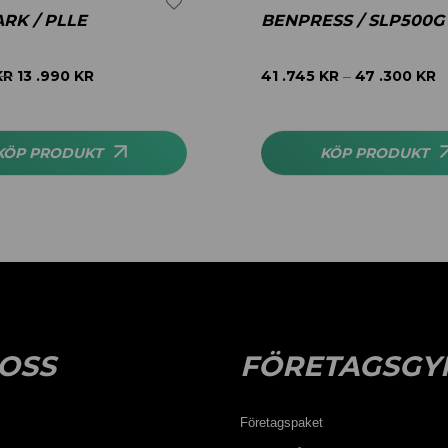
RK / PLLE
BENPRESS / SLP500G
KR
13 .990
KR
41 .745
KR
47 .300
KR
–
KÖP PRODUKT
KÖP PRODUKT
OSS
FÖRETAGSGY
Företagspaket