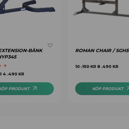
EXTENSION-BÄNK
ROMAN CHAIR / SGH
GHYP345
10 .150
KR
8 .490
KR
.67
R
4 .490
KR
KÖP PRODUKT
KÖP PRODUKT