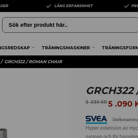
AGER
LÅNG ERFARENHET
PE
NGSREDSKAP
TRÄNINGSMASKINER
TRÄNINGSFOR
/
GRCH322 / ROMAN CHAIR
GRCH322 
5 .090
5 .530
KR
Delbetalnin
Hyper extension av myck
rumpan och för hamstrin