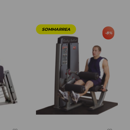
-
8
%