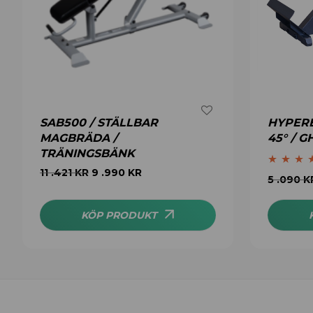
SAB500 / STÄLLBAR
HYPER
MAGBRÄDA /
45° / 
TRÄNINGSBÄNK
11 .421
KR
9 .990
KR
Betygsatt
4
5 .090
K
av 5
KÖP PRODUKT