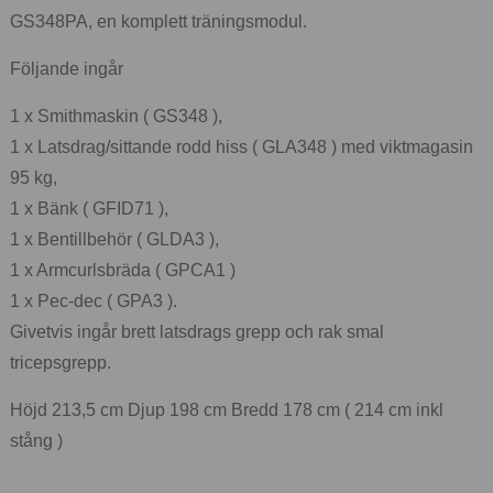
GS348PA, en komplett träningsmodul.
Följande ingår
1 x Smithmaskin ( GS348 ),
1 x Latsdrag/sittande rodd hiss ( GLA348 ) med viktmagasin
95 kg,
1 x Bänk ( GFID71 ),
1 x Bentillbehör ( GLDA3 ),
1 x Armcurlsbräda ( GPCA1 )
1 x Pec-dec ( GPA3 ).
Givetvis ingår brett latsdrags grepp och rak smal
tricepsgrepp.
Höjd 213,5 cm Djup 198 cm Bredd 178 cm ( 214 cm inkl
stång )