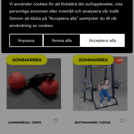
RODD TILLBEHÖR
Vi använder cookies för att förbättra din surfupplevelse, visa
personliga annonser eller innehåll och analysera vår trafik.
11 .490
KR
5 .990
KR
Genom att klicka på "Acceptera alla" samtycker du till vår
Betygsatt
5.00
5 .490
KR
10 .989
KR
–
användning av cookies.
av 5
KÖP PRODUKT
KÖP PRODUKT
Anpassa
Avvisa alla
Acceptera alla
-
43
%
CANNONBALL GRIPS
SMITHMASKIN / GS348