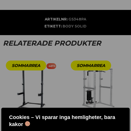
ARTIKELNR:
GS348PA
ETIKETT:
BODY SOLID
RELATERADE PRODUKTER
-
48
%
Cookies – Vi sparar inga hemligheter, bara
kakor
HALF RACK / SPR500
GLA378 / LATSDRAG &