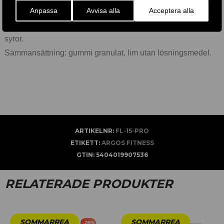
Anpassa
Avvisa alla
Acceptera alla
normala miljöförhållanden.
Kemikalieresistens: alkaliresistent, bra motståndskraft mot
syror.
Sammansättning: gummi granulat, lim utan lösningsmedel.
ARTIKELNR:
FL-15-PRO
ETIKETT:
ARGOS FITNESS
GTIN:
5404019907536
RELATERADE PRODUKTER
-
26
%