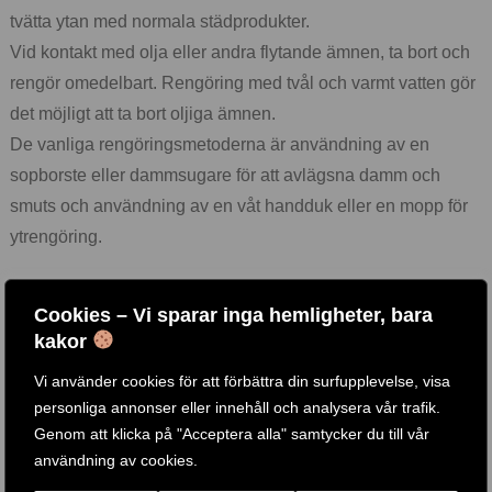
tvätta ytan med normala städprodukter.
Vid kontakt med olja eller andra flytande ämnen, ta bort och
rengör omedelbart. Rengöring med tvål och varmt vatten gör
det möjligt att ta bort oljiga ämnen.
De vanliga rengöringsmetoderna är användning av en
sopborste eller dammsugare för att avlägsna damm och
smuts och användning av en våt handduk eller en mopp för
ytrengöring.
Cookies – Vi sparar inga hemligheter, bara
Utseende: Platt platta, gjord med fint gummikorn, porös yta.
kakor
Bakteriell immunitet: Resistent mot mögel och bakterier
Vi använder cookies för att förbättra din surfupplevelse, visa
enligt normen UNI 11021: 2002.
personliga annonser eller innehåll och analysera vår trafik.
Motstånd mot kyla: -50 ° C. Produkten är stabil under
Genom att klicka på "Acceptera alla" samtycker du till vår
normala miljöförhållanden.
användning av cookies.
Värmebeständighet: + 100 ° C. Produkten är stabil under