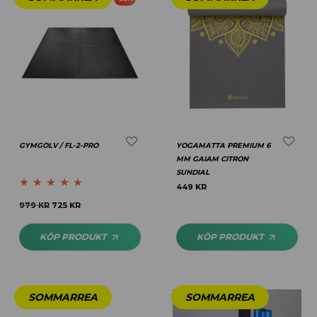
GYMGOLV / FL-2-PRO
YOGAMATTA PREMIUM 6
MM GAIAM CITRON
SUNDIAL
449
KR
Betygsatt
4.89
979
KR
725
KR
av 5
KÖP PRODUKT
KÖP PRODUKT